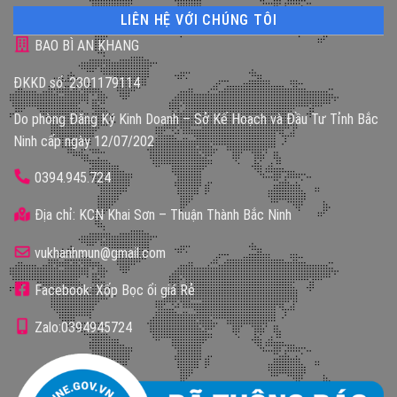
LIÊN HỆ VỚI CHÚNG TÔI
BAO BÌ AN KHANG
ĐKKD số: 2301179114
Do phòng Đăng Ký Kinh Doanh – Sở Kế Hoạch và Đầu Tư Tỉnh Bắc
Ninh cấp ngày 12/07/202
0394.945.724
Địa chỉ: KCN Khai Sơn – Thuận Thành Bắc Ninh
vukhanhmun@gmail.com
Facebook: Xốp Bọc ổi giá Rẻ
Zalo:0394945724