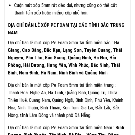
Cuộn mút xốp 5mm rất dẻo dai, nhưng cũng có thể cắt
thành tấm xốp hoặc miếng xốp nhỏ hơn.
ĐỊA CHỈ BÁN LẺ XỐP PE FOAM TẠI CÁC TỈNH BẮC TRUNG
NAM
Địa chỉ bán lẻ mút xốp Pe Foam 5mm tại tỉnh miền bắc : H
à
Giang, Cao Bằng, Bắc Kạn, Lạng Sơn, Tuyên Quang, Thái
Nguyên, Phú Thọ, Bắc Giang, Quảng Ninh, Hà Nội, Hải
Phòng, Hải Dương, Hưng Yên, Vĩnh Phúc, Bắc Ninh, Thái
Bình, Nam Định, Hà Nam, Ninh Bình và Quảng Nin
h.
Địa chỉ bán lẻ mút xốp Pe Foam 5mm tại tỉnh miền trung :
Thanh Hóa, Nghệ An, Hà
Tĩnh
, Quảng Bình, Quảng Trị, Thừa
Thiên Huế, Quảng Nam, Quảng Ngãi, Bình Định, Phú Yên, Khánh
Hòa, Ninh Thuận, Bình Thuận, Kon Tum, Gia Lai, Đắk Lắk, Đắk
Nông,
tỉnh
Lâm Đồng và thành phố Đà Nẵng.
Địa chỉ bán lẻ mút xốp Pe Foam 5mm tại tỉnh miền Nam :
Bình