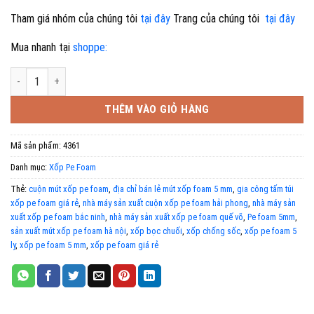
Tham giá nhóm của chúng tôi
tại đây
Trang của chúng tôi
tại đây
Mua nhanh tại
shoppe:
Mút xốp Pe Foam 5mm đóng hàng số lượng
THÊM VÀO GIỎ HÀNG
Mã sản phẩm:
4361
Danh mục:
Xốp Pe Foam
Thẻ:
cuộn mút xốp pe foam
,
địa chỉ bán lẻ mút xốp foam 5 mm
,
gia công tấm túi
xốp pe foam giá rẻ
,
nhà máy sản xuất cuộn xốp pe foam hải phong
,
nhà máy sản
xuất xốp pe foam bắc ninh
,
nhà máy sản xuất xốp pe foam quế võ
,
Pe foam 5mm
,
sản xuất mút xốp pe foam hà nội
,
xốp bọc chuối
,
xốp chống sốc
,
xốp pe foam 5
ly
,
xốp pe foam 5 mm
,
xốp pe foam giá rẻ