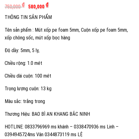
Giá
Giá
₫
₫
750,000
580,000
gốc
hiện
là:
tại
THÔNG TIN SẢN PHẨM
750,000 ₫.
là:
580,000 ₫.
Tên sản phẩm : Mút xốp pe foam 5mm, Cuộn xốp pe foam 5mm,
xốp chông sốc, mút xốp bọc hàng
Độ dầy: 5mm, 5 ly,
Chiều rộng: 1.0 mét
Chiều dài cuộn: 100 mét
Trọng lượng cuộn: 13 kg
Màu sắc: trắng trong
Thương Hiệu: BAO BÌ AN KHANG BẮC NINH
HOTLINE: 0833796969 ms khánh – 0338470936 ms Linh –
0394945724ms Vân 0344873119 ms LỆ