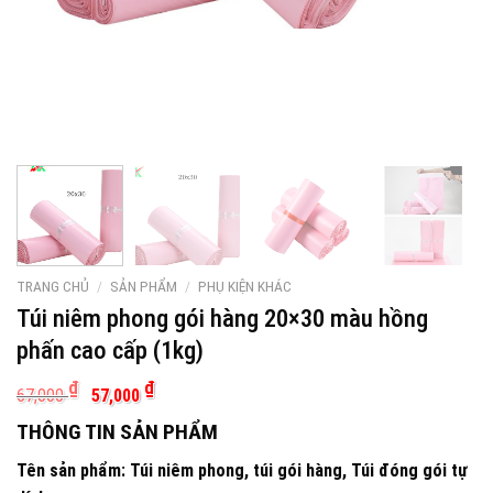
TRANG CHỦ
/
SẢN PHẨM
/
PHỤ KIỆN KHÁC
Túi niêm phong gói hàng 20×30 màu hồng
phấn cao cấp (1kg)
Giá
Giá
₫
₫
67,000
57,000
gốc
hiện
là:
tại
THÔNG TIN SẢN PHẨM
67,000 ₫.
là:
57,000 ₫.
Tên sản phẩm: Túi niêm phong, túi gói hàng, Túi đóng gói tự