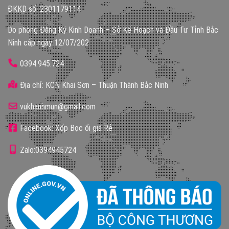
ĐKKD số: 2301179114
Do phòng Đăng Ký Kinh Doanh – Sở Kế Hoạch và Đầu Tư Tỉnh Bắc
Ninh cấp ngày 12/07/202
0394.945.724
Địa chỉ: KCN Khai Sơn – Thuận Thành Bắc Ninh
vukhanhmun@gmail.com
Facebook: Xốp Bọc ổi giá Rẻ
Zalo:0394945724