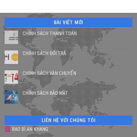
gốc
hiện
là:
tại
80,000 ₫.
là:
70,000 ₫
BÀI VIẾT MỚI
CHÍNH SÁCH THANH TOÁN
CHÍNH SÁCH ĐỔI TRẢ
CHÍNH SÁCH VẬN CHUYỂN
CHÍNH SÁCH BẢO MẬT
LIÊN HỆ VỚI CHÚNG TÔI
BAO BÌ AN KHANG