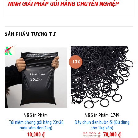
NINH GIẢI PHÁP GÓI HÀNG CHUYÊN NGHIỆP
SẢN PHẨM TƯƠNG TỰ
-13%
Mã Sản Phẩm:
Mã Sản Phẩm: 2749
Túi niêm phong gói hàng 20×30
Dây chun đen buộc ổi (Đủ dùng
màu xám đen(1kg)
cho 1kg xốp)
Giá
Giá
10,000
₫
80,000
₫
70,000
₫