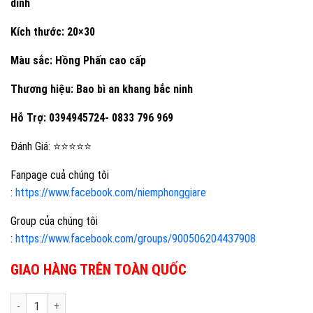
dính
Kích thước: 20×30
Màu sắc: Hồng Phấn cao cấp
Thương hiệu: Bao bì an khang bắc ninh
Hỗ Trợ: 0394945724- 0833 796 969
Đánh Giá: ⭐⭐⭐⭐⭐
Fanpage cuả chúng tôi
:
https://www.facebook.com/niemphonggiare
Group của chúng tôi
:
https://www.facebook.com/groups/900506204437908
GIAO HÀNG TRÊN TOÀN QUỐC
Túi niêm phong gói hàng 20x30 màu hồng phấn cao cấp (1kg) số lượ