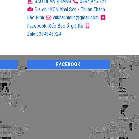
BAO BÌ AN KHANG
0394.945.724
Địa chỉ: KCN Khai Sơn - Thuận Thành
Bắc Ninh
vukhanhmun@gmail.com
Facebook: Xốp Bọc ổi giá Rẻ
Zalo:0394945724
FACEBOOK