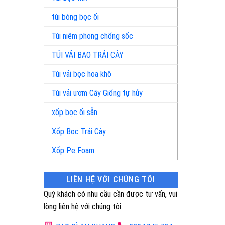
túi bóng bọc ổi
Túi niêm phong chống sốc
TÚI VẢI BAO TRÁI CÂY
Túi vải bọc hoa khô
Túi vải ươm Cây Giống tự hủy
xốp bọc ổi sẵn
Xốp Bọc Trái Cây
Xốp Pe Foam
LIÊN HỆ VỚI CHÚNG TÔI
Quý khách có nhu cầu cần được tư vấn, vui
lòng liên hệ với chúng tôi.