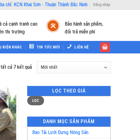
ịa chỉ: KCN Khai Sơn - Thuận Thành Bắc Ninh
Đăng nhập
á cả cạnh tranh cao
Bảo hành sản phẩm,
ên thị trường
đổi trả miễn phí
Ụ KIỆN KHÁC
TIN TỨC MỚI
LIÊN HỆ
Được
 tất cả 7 kết quả
sắp
xếp
theo
LỌC THEO GIÁ
mới
Giá
Giá
LỌC
thấp
cao
nhất
nhất
nhất
DANH MỤC SẢN PHẨM
Bao Tải Lưới Đựng Nông Sản