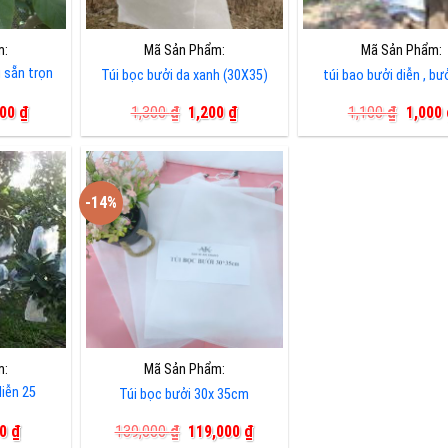
m:
Mã Sản Phẩm:
Mã Sản Phẩm:
 sẵn trọn
Túi bọc bưởi da xanh (30X35)
túi bao bưởi diễn , bư
Giá
Giá
Giá
Giá
000
₫
1,300
₫
1,200
₫
1,100
₫
1,000
hiện
gốc
hiện
gốc
tại
là:
tại
là:
00 ₫.
là:
1,300 ₫.
là:
1,100 
80,000 ₫.
1,200 ₫.
-14%
m:
Mã Sản Phẩm:
diễn 25
Túi bọc bưởi 30x 35cm
Giá
Giá
Giá
00
₫
139,000
₫
119,000
₫
hiện
gốc
hiện