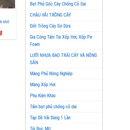
Bạt Phủ Gốc Cây Chống Cỏ Dại
CHẬU VẢI TRỒNG CÂY
ởi nhỏ
Đất Trồng Cây Sơ Dừa
Giá
₫
Gia Công Tấm Túi Xốp Hơi, Xốp Pe
hiện
tại
Foam
₫.
là:
1,000 ₫.
LƯỚI NHỰA BAO TRÁI CÂY VÀ NÔNG
SẢN
Màng Phủ Nông Nghiệp
Màng Xốp Hơi
Phụ Kiện Khác
Tấm bạt phủ chống cỏ dại
Tạp Dề Vải Dùng 1 Lần
Túi Bọc Mít