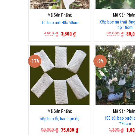
Mã Sản Phẩm:
Mã Sản Phẩ
Xốp bọc na thái lồng
Túi bao mít 40x 50cm
bộ 18cm
Giá
Giá
Giá
4,500
₫
3,500
₫
90,000
₫
80,
gốc
hiện
gốc
là:
tại
là:
4,500 ₫.
là:
90,0
3,500 ₫.
-17%
-9%
Mã Sản Phẩm:
Mã Sản Phẩ
100 túi bao bưởi 
xốp bao ổi, bao bọc ổi,
*30cm
Giá
Giá
Giá
90,000
₫
75,000
₫
1,100
₫
1,0
gốc
hiện
gốc