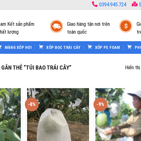
0394.945.724
Đ
am Kết sản phẩm
Giao hàng tận nơi trên
Gi
hất lượng
toàn quốc
tr
MÀNG XỐP HƠI
XỐP BỌC TRÁI CÂY
XỐP PE FOAM
PH
ẮN THẺ “TÚI BAO TRÁI CÂY”
Hiển thị
-8%
-9%