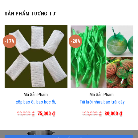
SẢN PHẨM TƯƠNG TỰ
-17%
-20%
Mã Sản Phẩm:
Mã Sản Phẩm:
xốp bao ổi, bao bọc ổi,
Túi lưới nhựa bao trái cây
Giá
Giá
Giá
Giá
90,000
₫
75,000
₫
100,000
₫
80,000
₫
gốc
hiện
gốc
hiện
là:
tại
là:
tại
90,000 ₫.
là:
100,000 ₫.
là:
75,000 ₫.
80,000 