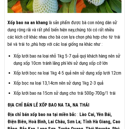
Xốp bao na an khang
là sản phẩm được bà con nông dân sử
dụng rộng rãi và rất phổ biến hiện nay,chúng tôi có rất nhiều
các kích cỡ khác nhau cho bà con lựa chọn phù hợp cho từ trái
bé và trái to ,phù hợp với các loại giống na khác như :
Xốp lưới bao na loại nhỏ 1kg 5-7 quả quý khách hàng nên sử
dụng xốp 10cm tránh lãng phí khi sử dụng xốp cỡ lớn
Xốp lưới bọc na loại 1kg 4-5 quả nên sử dụng xốp lưới 12cm
Xốp bọc na loại 13,14cm nên sử dụng 1kg 2-3 quả
Xốp lưới bao na 15cm sử dụng cho trái 500g-700g/1 trái
ĐỊA CHỈ BÁN LẺ XỐP BAO NA TA, NA THÁI
Địa chỉ bán xốp bao na tại miền bắ
c :
Lào Cai, Yên Bái,
Điện Biên, Hoà Bình, Lai Châu, Sơn La; Tỉnh Hà Giang, Cao
Bằng, Bắc Kạn, Lạng Sơn, Tuyên Quang, Thái Nguyên, Phú