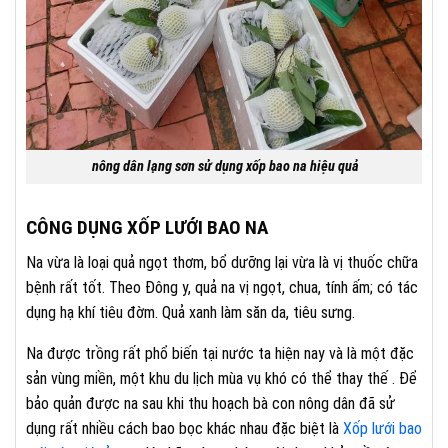
nông dân lạng sơn sử dụng xốp bao na hiệu quả
CÔNG DỤNG XỐP LƯỚI BAO NA
Na vừa là loại quả ngọt thơm, bổ dưỡng lại vừa là vị thuốc chữa
bệnh rất tốt. Theo Đông y, quả na vị ngọt, chua, tính ấm; có tác
dụng hạ khí tiêu đờm. Quả xanh làm săn da, tiêu sưng.
Na được trồng rất phổ biến tại nước ta hiện nay và là một đặc
sản vùng miền, một khu du lịch mùa vụ khó có thể thay thế . Để
bảo quản được na sau khi thu hoạch bà con nông dân đã sử
dụng rất nhiều cách bao bọc khác nhau đặc biệt là
Xốp lưới bao