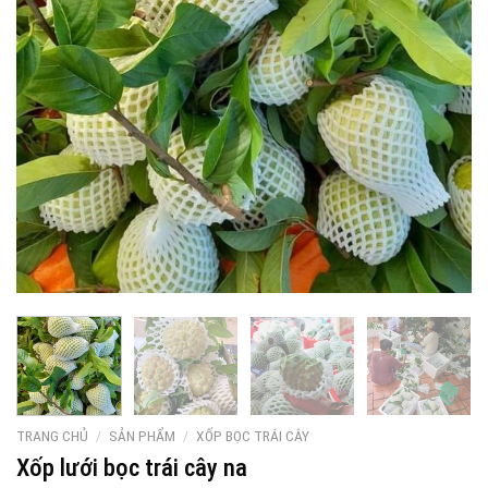
TRANG CHỦ
/
SẢN PHẨM
/
XỐP BỌC TRÁI CÂY
Xốp lưới bọc trái cây na