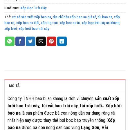
Danh mục:
Xốp Bọc Trái Cây
Thẻ:
cơ sở sản xuất xốp bao na
,
địa chỉ bán xốp bao na giá rẻ
,
túi bao na
,
xốp
bao na
,
xốp bao na thái
,
xốp bọc na
,
xốp bọc na ta
,
xốp bọc trái cây an khang
,
xốp lưới
,
xốp lưới bao trái cây
MÔ TẢ
Công ty TNHH bao bì an khang là đơn vị chuyên
sản xuất xốp
lưới bao trái cây, túi vải bao trái cây, túi xốp lưới.. Xốp lưới
bao na
là sản phẩm được bà con nông dân sử dụng rộng rãi
nhất hiện nay được thay thế bởi bọc báo truyền thống.
Xốp
bao na
được bà con nông dân các vùng
Lạng Sơn, Hải