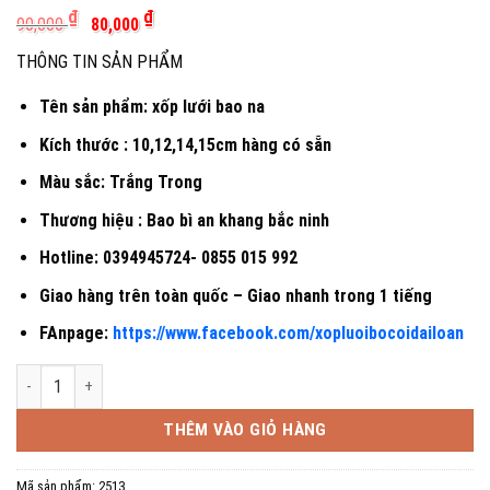
Giá
Giá
₫
₫
90,000
80,000
gốc
hiện
là:
tại
THÔNG TIN SẢN PHẨM
90,000 ₫.
là:
80,000 ₫.
Tên sản phẩm: xốp lưới bao na
Kích thước : 10,12,14,15cm hàng có sẵn
Màu sắc: Trắng Trong
Thương hiệu : Bao bì an khang bắc ninh
Hotline: 0394945724- 0855 015 992
Giao hàng trên toàn quốc – Giao nhanh trong 1 tiếng
FAnpage:
https://www.facebook.com/xopluoibocoidailoan
Xốp lưới bọc trái cây na số lượng
THÊM VÀO GIỎ HÀNG
Mã sản phẩm:
2513