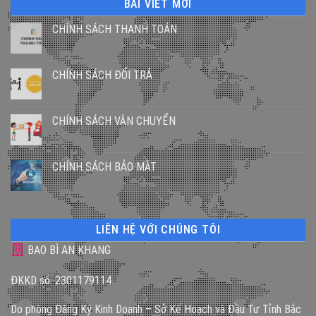
BÀI VIẾT MỚI
CHÍNH SÁCH THANH TOÁN
CHÍNH SÁCH ĐỔI TRẢ
CHÍNH SÁCH VẬN CHUYỂN
CHÍNH SÁCH BẢO MẬT
LIÊN HỆ VỚI CHÚNG TÔI
BAO BÌ AN KHANG
ĐKKD số: 2301179114
Do phòng Đăng Ký Kinh Doanh – Sở Kế Hoạch và Đầu Tư Tỉnh Bắc