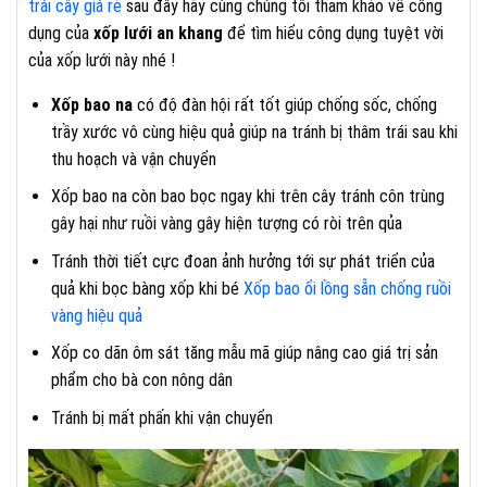
trái cây giá rẻ
sau đây hãy cùng chúng tôi tham khảo về công
dụng của
xốp lưới an khang
để tìm hiểu công dụng tuyệt vời
của xốp lưới này nhé !
Xốp bao na
có độ đàn hội rất tốt giúp chống sốc, chống
trầy xước vô cùng hiệu quả giúp na tránh bị thâm trái sau khi
thu hoạch và vận chuyển
Xốp bao na còn bao bọc ngay khi trên cây tránh côn trùng
gây hại như ruồi vàng gây hiện tượng có ròi trên qủa
Tránh thời tiết cực đoan ảnh hưởng tới sự phát triển của
quả khi bọc bàng xốp khi bé
Xốp bao ổi lồng sẵn chống ruồi
vàng hiệu quả
Xốp co dãn ôm sát tăng mẫu mã giúp nâng cao giá trị sản
phẩm cho bà con nông dân
Tránh bị mất phấn khi vận chuyển