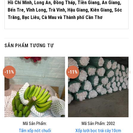
Hồ Chí Minh, Long An, Đồng Tháp, Tiền Giang, An Giang,
Bến Tre, Vĩnh Long, Trà Vinh, Hậu Giang, Kiên Giang, Sóc
Trăng, Bạc Liêu, Cà Mau và Thành phố Cần Thơ
SẢN PHẨM TƯƠNG TỰ
-11%
-11%
Mã Sản Phẩm:
Mã Sản Phẩm: 2002
Tấm xốp nót chuối
Xốp lưới bọc trái cây 10cm