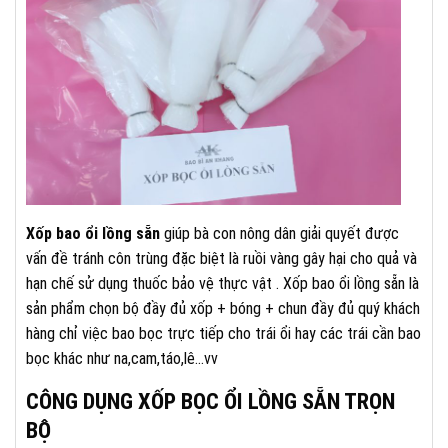
Xốp bao ổi lồng sẵn
giúp bà con nông dân giải quyết được
vấn đề tránh côn trùng đặc biệt là ruồi vàng gây hại cho quả và
hạn chế sử dụng thuốc bảo vệ thực vật . Xốp bao ổi lồng sẵn là
sản phẩm chọn bộ đầy đủ xốp + bóng + chun đầy đủ quý khách
hàng chỉ việc bao bọc trực tiếp cho trái ổi hay các trái cần bao
bọc khác như na,cam,táo,lê…vv
CÔNG DỤNG XỐP BỌC ỔI LỒNG SẴN TRỌN
BỘ