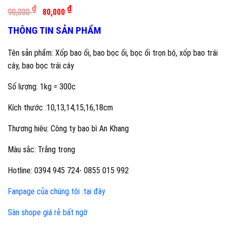
Giá
Giá
₫
₫
90,000
80,000
gốc
hiện
là:
tại
THÔNG TIN SẢN PHẨM
90,000 ₫.
là:
80,000 ₫.
Tên sản phẩm: Xốp bao ổi, bao bọc ổi, bọc ổi trọn bộ, xốp bao trái
cây, bao bọc trái cây
Số lượng: 1kg = 300c
Kích thước :10,13,14,15,16,18cm
Thương hiêu: Công ty bao bì An Khang
Màu sắc: Trắng trong
Hotline: 0394 945 724- 0855 015 992
Fanpage của chúng tôi :tại đây
Sàn shope giá rẻ bất ngờ