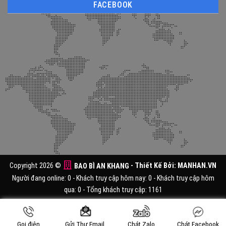
FACEBOOK
Copyright 2026 ©
BAO BÌ AN KHANG
- Thiết Kế Bởi:
MANHAN.VN
Người đang online: 0 - Khách truy cập hôm nay: 0 - Khách truy cập hôm
qua: 0 - Tổng khách truy cập: 1161
Gọi điện
Chát Zalo
Chát Facebook
Gửi Thư Email