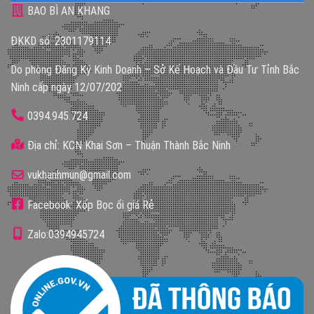
BAO BÌ AN KHANG
ĐKKD số: 2301179114
Do phòng Đăng Ký Kinh Doanh – Sở Kế Hoạch và Đầu Tư Tỉnh Bắc
Ninh cấp ngày 12/07/202
0394.945.724
Địa chỉ: KCN Khai Sơn – Thuận Thành Bắc Ninh
vukhanhmun@gmail.com
Facebook: Xốp Bọc ổi giá Rẻ
Zalo:0394945724