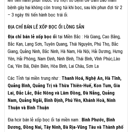
lên tiến hành phun thuốc trừ một số bệnh để đảm bảo mầm
bệnh gây hại không còn trong túi khi bọc, sau khi phun đợi từ 2
– 3 ngày thì tiến hành bọc trái ổi.
ĐỊA CHỈ BÁN LẺ XỐP BỌC ỔI LỒNG SẴN
Địa chỉ bán lẻ xốp bọc ổi
tại Miền Bắc : Hà Giang, Cao Bằng,
Bắc Kạn, Lạng Sơn, Tuyên Quang, Thái Nguyên, Phú Thọ, Bắc
Giang, Quảng Ninh, Bắc Ninh, Hà Nam, Hà Nội, Hải Dương, Hưng
Yên, Hải Phòng, Nam Định, Ninh Bình, Thái Bình, Vĩnh Phúc,Lào
Cai, Yên Bái, Điện Biên, Hòa Bình, Lai Châu, Sơn La
Các Tỉnh tại miền trung như :
Thanh Hoá, Nghệ An, Hà Tĩnh,
Quảng Bình, Quảng Trị và Thừa Thiên-Huế, Kon Tum, Gia
Lai, Đắc Lắc, Đắc Nông và Lâm Đồng, Đà Nẵng, Quảng
Nam, Quảng Ngãi, Bình Định, Phú Yên, Khánh Hoà, Ninh
Thuận và Bình Thuận
Địa hcir bán lẻ xốp bọc ổi tại miền nam :
Bình Phước, Bình
Dương, Đồng Nai, Tây Ninh, Bà Rịa-Vũng Tàu và Thành phố