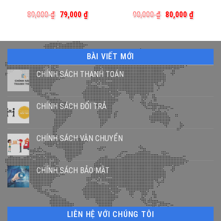
Giá
Giá
Giá
Giá
89,000
₫
79,000
₫
90,000
₫
80,000
₫
gốc
hiện
gốc
hiện
là:
tại
là:
tại
89,000 ₫.
là:
90,000 ₫.
là:
79,000 ₫.
80,000 ₫
BÀI VIẾT MỚI
CHÍNH SÁCH THANH TOÁN
CHÍNH SÁCH ĐỔI TRẢ
CHÍNH SÁCH VẬN CHUYỂN
CHÍNH SÁCH BẢO MẬT
LIÊN HỆ VỚI CHÚNG TÔI