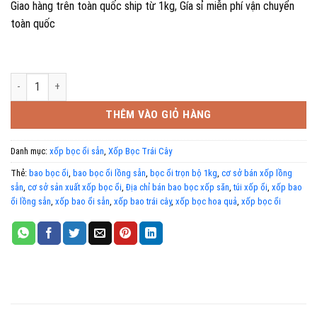
Giao hàng trên toàn quốc ship từ 1kg, Gía sỉ miễn phí vận chuyển
toàn quốc
Xốp bọc ổi lồng sẵn trọn bộ ( 1kg) số lượng
THÊM VÀO GIỎ HÀNG
Danh mục:
xốp bọc ổi sẵn
,
Xốp Bọc Trái Cây
Thẻ:
bao bọc ổi
,
bao bọc ổi lồng sẵn
,
bọc ổi trọn bộ 1kg
,
cơ sở bán xốp lồng
sẵn
,
cơ sở sản xuất xốp bọc ổi
,
Địa chỉ bán bao bọc xốp săn
,
túi xốp ổi
,
xốp bao
ổi lồng sẵn
,
xốp bao ổi sẵn
,
xốp bao trái cây
,
xốp bọc hoa quả
,
xốp bọc ổi