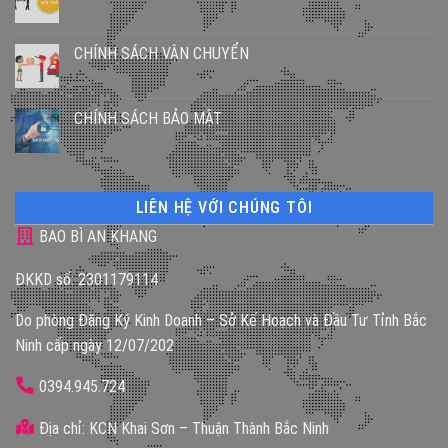
CHÍNH SÁCH VẬN CHUYỂN
CHÍNH SÁCH BẢO MẬT
LIÊN HỆ VỚI CHÚNG TÔI
BAO BÌ AN KHANG
ĐKKD số: 2301179114
Do phòng Đăng Ký Kinh Doanh – Sở Kế Hoạch và Đầu Tư Tỉnh Bắc
Ninh cấp ngày 12/07/202
0394.945.724
Địa chỉ: KCN Khai Sơn – Thuận Thành Bắc Ninh