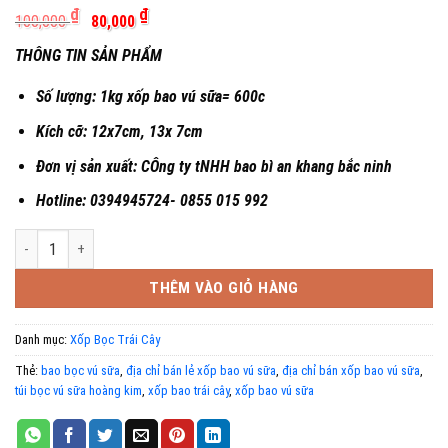
Giá
Giá
₫
₫
100,000
80,000
gốc
hiện
là:
tại
THÔNG TIN SẢN PHẨM
100,000 ₫.
là:
80,000 ₫.
Số lượng: 1kg xốp bao vú sữa= 600c
Kích cỡ: 12x7cm, 13x 7cm
Đơn vị sản xuất: CÔng ty tNHH bao bì an khang bắc ninh
Hotline: 0394945724- 0855 015 992
Xốp bọc vú sữa hoàng kim số lượng
THÊM VÀO GIỎ HÀNG
Danh mục:
Xốp Bọc Trái Cây
Thẻ:
bao bọc vú sữa
,
địa chỉ bán lẻ xốp bao vú sữa
,
địa chỉ bán xốp bao vú sữa
,
túi bọc vú sữa hoàng kim
,
xốp bao trái cây
,
xốp bao vú sữa