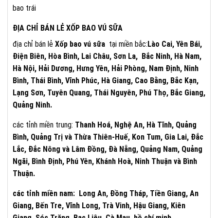
bao trái
ĐỊA CHỈ BÁN LẺ XỐP BAO VÚ SỮA
địa chỉ bán lẻ
Xốp bao vú sữa
tại miền bắc:
Lào Cai, Yên Bái,
Điện Biên, Hòa Bình, Lai Châu, Sơn La, Bắc Ninh, Hà Nam,
Hà Nội, Hải Dương, Hưng Yên, Hải Phòng, Nam Định, Ninh
Bình, Thái Bình, Vĩnh Phúc, Hà Giang, Cao Bằng, Bắc Kạn,
Lạng Sơn, Tuyên Quang, Thái Nguyên, Phú Thọ, Bắc Giang,
Quảng Ninh.
các tỉnh miền trung:
Thanh Hoá, Nghệ An, Hà Tĩnh, Quảng
Bình, Quảng Trị và Thừa Thiên-Huế, Kon Tum, Gia Lai, Đắc
Lắc, Đắc Nông và Lâm Đồng, Đà Nẵng, Quảng Nam, Quảng
Ngãi, Bình Định, Phú Yên, Khánh Hoà, Ninh Thuận và Bình
Thuận.
các tỉnh miền nam: Long An, Đồng Tháp, Tiền Giang, An
Giang, Bến Tre, Vĩnh Long, Trà Vinh, Hậu Giang, Kiên
Giang, Sóc Trăng, Bạc Liêu, Cà Mau, hồ chí minh