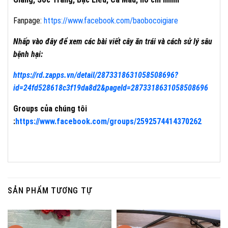
Fanpage:
https://www.facebook.com/baobocoigiare
Nhấp vào đây để xem các bài viết cây ăn trái và cách sử lý sâu
bệnh hại:
https://rd.zapps.vn/detail/2873318631058508696?
id=24fd528618c3f19da8d2&pageId=2873318631058508696
Groups của chúng tôi
:
https://www.facebook.com/groups/2592574414370262
SẢN PHẨM TƯƠNG TỰ