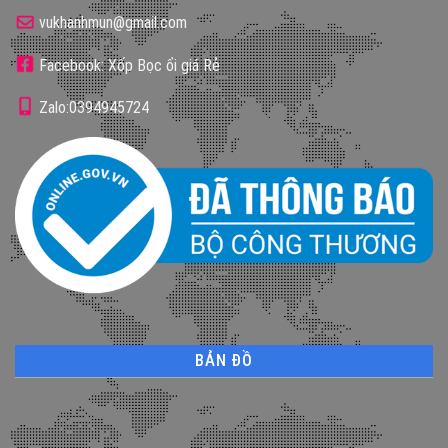
vukhanhmun@gmail.com
Facebook: Xốp Bọc ổi giá Rẻ
Zalo:0394945724
BẢN ĐỒ