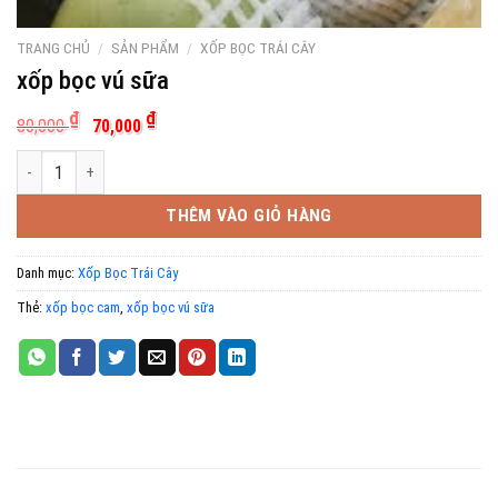
TRANG CHỦ
/
SẢN PHẨM
/
XỐP BỌC TRÁI CÂY
xốp bọc vú sữa
Giá
Giá
₫
₫
80,000
70,000
gốc
hiện
là:
tại
xốp bọc vú sữa số lượng
80,000 ₫.
là:
70,000 ₫.
THÊM VÀO GIỎ HÀNG
Danh mục:
Xốp Bọc Trái Cây
Thẻ:
xốp bọc cam
,
xốp bọc vú sữa