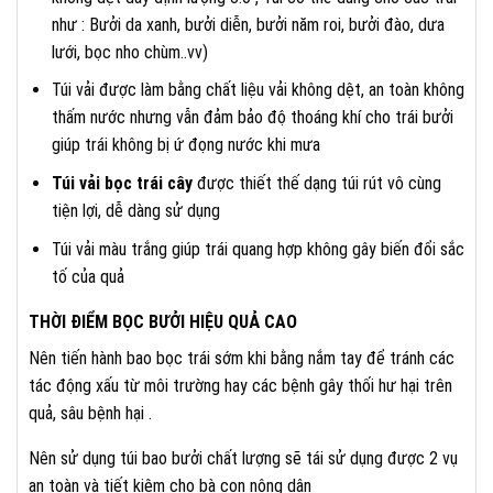
như : Bưởi da xanh, bưởi diễn, bưởi năm roi, bưởi đào, dưa
lưới, bọc nho chùm..vv)
Túi vải được làm bằng chất liệu vải không dệt, an toàn không
thấm nước nhưng vẫn đảm bảo độ thoáng khí cho trái bưởi
giúp trái không bị ứ đọng nước khi mưa
Túi vải bọc trái cây
được thiết thế dạng túi rút vô cùng
tiện lợi, dễ dàng sử dụng
Túi vải màu trắng giúp trái quang hợp không gây biến đổi sắc
tố của quả
THỜI ĐIỂM BỌC BƯỞI HIỆU QUẢ CAO
Nên tiến hành bao bọc trái sớm khi bằng nắm tay để tránh các
tác động xấu từ môi trường hay các bệnh gây thối hư hại trên
quả, sâu bệnh hại .
Nên sử dụng túi bao bưởi chất lượng sẽ tái sử dụng được 2 vụ
an toàn và tiết kiệm cho bà con nông dân