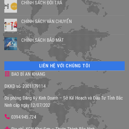
CHÍNH SÁCH ĐỔI TRẢ
CHÍNH SÁCH VẬN CHUYỂN
CHÍNH SÁCH BẢO MẬT
LIÊN HỆ VỚI CHÚNG TÔI
BAO BÌ AN KHANG
ĐKKD số: 2301179114
Do phòng Đăng Ký Kinh Doanh – Sở Kế Hoạch và Đầu Tư Tỉnh Bắc
Ninh cấp ngày 12/07/202
0394.945.724