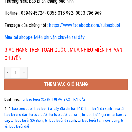
Thương hiệu: bao bì an khang bắc ninh
Hotline : 0394945724- 0855 015 992- 0833 796 969
Fanpage của chúng tôi :
https://www.facebook.com/tuibaobuoi
Mua tại shoppe Miến phí vận chuyển tại đây
GIAO HÀNG TRÊN TOÀN QUỐC , MUA NHIỀU MIỄN PHÍ VẬN
CHUYỂN
Túi bọc bưởi 30x 35cm số lượng
THÊM VÀO GIỎ HÀNG
Danh mục:
Túi bao bưởi 30x35
,
TÚI VẢI BAO TRÁI CÂY
Thẻ:
bao bọc bưởi
,
bao bọc trái cây
,
địa chỉ bán lẻ túi bọc bưởi da xanh
,
mua túi
bao bưởi ở đâu
,
túi bao bưởi
,
túi bao bưởi da xanh
,
túi bao bưởi gia rẻ
,
túi bao trái
cây
,
túi bọc bưởi 30x35cm
,
túi bọc bưởi da xanh
,
túi bọc bưởi tránh côn trùng
,
túi
vải bọc bưởi diễn