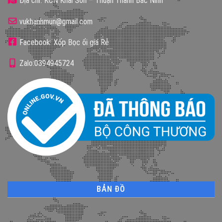
Địa chỉ: KCN Khai Sơn – Thuận Thành Bắc Ninh
vukhanhmun@gmail.com
Facebook: Xốp Bọc ổi giá Rẻ
Zalo:0394945724
BẢN ĐỒ