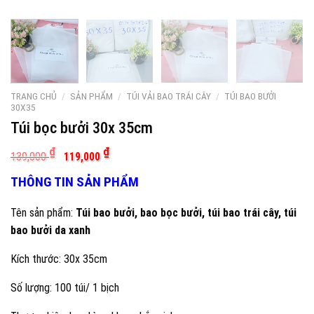
TRANG CHỦ
/
SẢN PHẨM
/
TÚI VẢI BAO TRÁI CÂY
/
TÚI BAO BƯỞI
30X35
Túi bọc bưởi 30x 35cm
Giá
Giá
₫
₫
139,000
119,000
gốc
hiện
là:
tại
THÔNG TIN SẢN PHẨM
139,000 ₫.
là:
119,000 ₫.
Tên sản phẩm:
Túi bao bưởi, bao bọc bưởi, túi bao trái cây, túi
bao bưởi da xanh
Kích thước: 30x 35cm
Số lượng: 100 túi/ 1 bịch