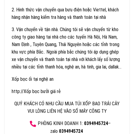
2. Hinh thức vận chuyển qua bưu điện hoặc Viettel, khách
hàng nhận hàng kiểm tra hàng và thanh toán tại nhà
3. Vận chuyển về tận nhà. Chúng tôi sẽ vận chuyển từ kho
công ty giao hàng tại nhà cho các tuyến Hà Nội, Hà Nam,
Nam Định , Tuyên Quang, Thái Nguyên hoặc các tỉnh trong
khu vực phía Bắc.. Ngoài phía bắc chúng tôi áp dụng ghép
xe vận chuyển và thanh toán tại nhà với khách lấy số lượng
nhiều tại các tỉnh thanh hóa, nghệ an, hà tinh, gia lai, dallak…
Xốp bọc ổi tại nghệ an
http://Xốp bọc bưởi giá rẻ
QUÝ KHÁCH CÓ NHU CẦU MUA TÚI XỐP BAO TRÁI CÂY
VUI LÒNG LIÊN HỆ VÀO SỐ MÁY CÔNG TY
PHÒNG KINH DOANH 1:
0394945724
–
zalo
0394945724