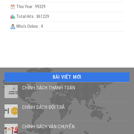
This Year : 99329
Total Hits : 861229
Who's Online : 4
BÀI VIẾT MỚI
CHÍNH SÁCH THANH TOÁN
CHÍNH SÁCH ĐỔI TRẢ
CHÍNH SÁCH VẬN CHUYỂN