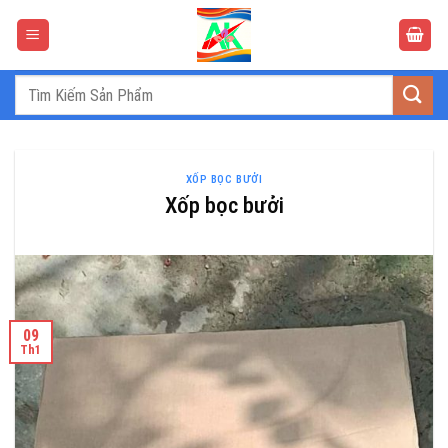
Bỏ
qua
nội
dung
Tìm
kiếm:
XỐP BỌC BƯỞI
Xốp bọc bưởi
09
Th1