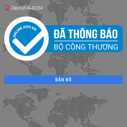
Zalo:0394945724
BẢN ĐỒ