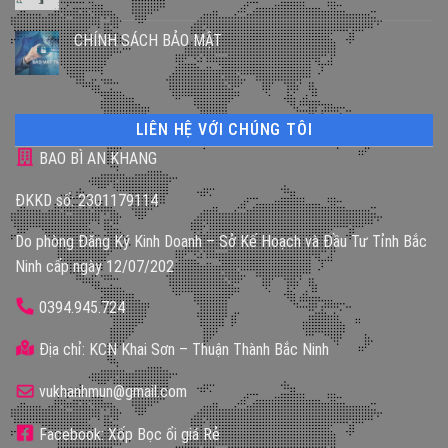
CHÍNH SÁCH BẢO MẬT
LIÊN HỆ VỚI CHÚNG TÔI
BAO BÌ AN KHANG
ĐKKD số: 2301179114
Do phòng Đăng Ký Kinh Doanh – Sở Kế Hoạch và Đầu Tư Tỉnh Bắc
Ninh cấp ngày 12/07/202
0394.945.724
Địa chỉ: KCN Khai Sơn – Thuận Thành Bắc Ninh
vukhanhmun@gmail.com
Facebook: Xốp Bọc ổi giá Rẻ