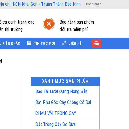
ịa chỉ: KCN Khai Sơn - Thuận Thành Bắc Ninh
Đăng nhập
á cả cạnh tranh cao
Bảo hành sản phẩm,
ên thị trường
đổi trả miễn phí
Ụ KIỆN KHÁC
TIN TỨC MỚI
LIÊN HỆ
N
DANH MỤC SẢN PHẨM
Bao Tải Lưới Đựng Nông Sản
Bạt Phủ Gốc Cây Chống Cỏ Dại
CHẬU VẢI TRỒNG CÂY
Đất Trồng Cây Sơ Dừa