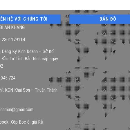
IÊN HỆ VỚI CHÚNG TÔI
BẢN ĐỒ
BÌ AN KHANG
: 2301179114
 Đăng Ký Kinh Doanh – Sở Kế
 Đầu Tư Tỉnh Bắc Ninh cấp ngày
02
.945.724
hỉ: KCN Khai Sơn – Thuận Thành
anhmun@gmail.com
ook: Xốp Bọc ổi giá Rẻ