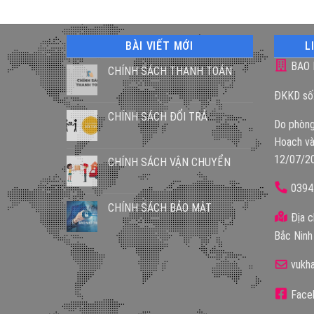
BÀI VIẾT MỚI
L
BAO 
CHÍNH SÁCH THANH TOÁN
ĐKKD số
CHÍNH SÁCH ĐỔI TRẢ
Do phòng
Hoạch và
12/07/2
CHÍNH SÁCH VẬN CHUYỂN
0394
CHÍNH SÁCH BẢO MẬT
Địa c
Bắc Ninh
vukh
Faceb