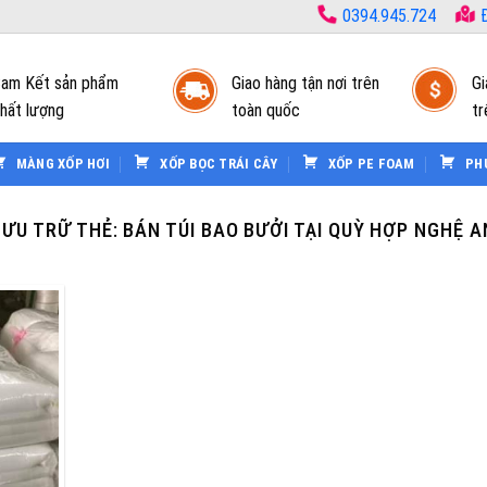
0394.945.724
Đ
am Kết sản phẩm
Giao hàng tận nơi trên
Gi
hất lượng
toàn quốc
tr
MÀNG XỐP HƠI
XỐP BỌC TRÁI CÂY
XỐP PE FOAM
PH
LƯU TRỮ THẺ:
BÁN TÚI BAO BƯỞI TẠI QUỲ HỢP NGHỆ A