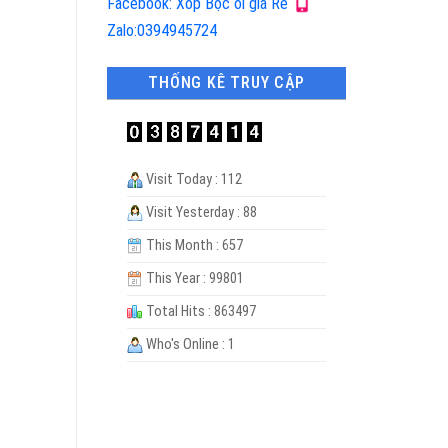
Facebook: Xốp Bọc ổi giá Rẻ
Zalo:0394945724
THỐNG KÊ TRUY CẬP
Visit Today : 112
Visit Yesterday : 88
This Month : 657
This Year : 99801
Total Hits : 863497
Who's Online : 1