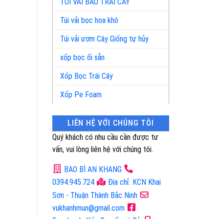
TÚI VẢI BAO TRÁI CÂY
Túi vải bọc hoa khô
Túi vải ươm Cây Giống tự hủy
xốp bọc ổi sẵn
Xốp Bọc Trái Cây
Xốp Pe Foam
LIÊN HỆ VỚI CHÚNG TÔI
Quý khách có nhu cầu cần được tư
vấn, vui lòng liên hệ với chúng tôi.
BAO BÌ AN KHANG
0394.945.724
Địa chỉ: KCN Khai
Sơn - Thuận Thành Bắc Ninh
vukhanhmun@gmail.com