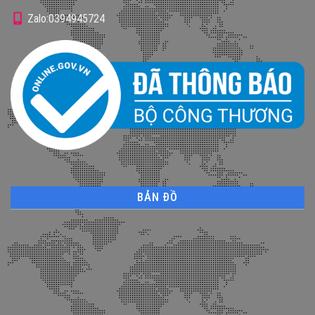
Zalo:0394945724
BẢN ĐỒ