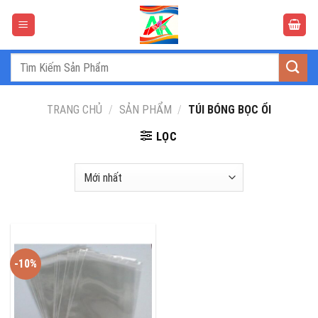
Bỏ
qua
nội
dung
Tìm
kiếm:
TRANG CHỦ
/
SẢN PHẨM
/
TÚI BÓNG BỌC ỔI
LỌC
-10%