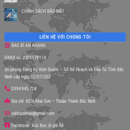
CHÍNH SÁCH BẢO MẬT
LIÊN HỆ VỚI CHÚNG TÔI
BAO BÌ AN KHANG
ĐKKD số: 2301179114
Do phòng Đăng Ký Kinh Doanh – Sở Kế Hoạch và Đầu Tư Tỉnh Bắc
Ninh cấp ngày 12/07/202
0394.945.724
Địa chỉ: KCN Khai Sơn – Thuận Thành Bắc Ninh
vukhanhmun@gmail.com
Facebook: Xốp Bọc ổi giá Rẻ