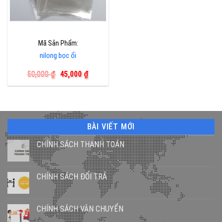
Mã Sản Phẩm:
nilong bọc ổi
Giá
Giá
50,000
₫
45,000
₫
gốc
hiện
là:
tại
50,000 ₫.
là:
45,000 ₫.
BÀI VIẾT MỚI
CHÍNH SÁCH THANH TOÁN
CHÍNH SÁCH ĐỔI TRẢ
CHÍNH SÁCH VẬN CHUYỂN