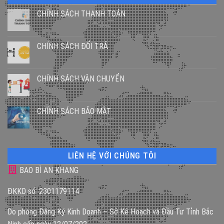
CHÍNH SÁCH THANH TOÁN
CHÍNH SÁCH ĐỔI TRẢ
CHÍNH SÁCH VẬN CHUYỂN
CHÍNH SÁCH BẢO MẬT
LIÊN HỆ VỚI CHÚNG TÔI
BAO BÌ AN KHANG
ĐKKD số: 2301179114
Do phòng Đăng Ký Kinh Doanh – Sở Kế Hoạch và Đầu Tư Tỉnh Bắc