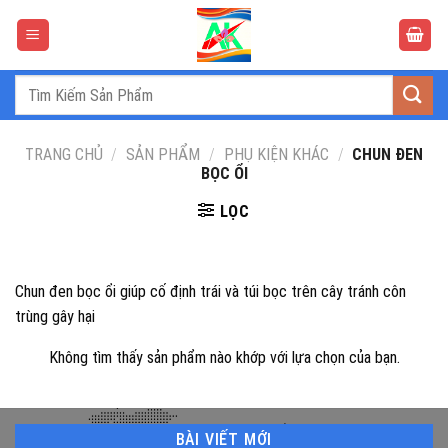
Bỏ
qua
nội
dung
Tìm
kiếm:
TRANG CHỦ
/
SẢN PHẨM
/
PHỤ KIỆN KHÁC
/
CHUN ĐEN
BỌC ỔI
LỌC
Chun đen bọc ổi giúp cố định trái và túi bọc trên cây tránh côn
trùng gây hại
Không tìm thấy sản phẩm nào khớp với lựa chọn của bạn.
BÀI VIẾT MỚI