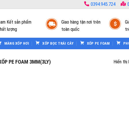
0394.945.724
Đ
am Kết sản phẩm
Giao hàng tận nơi trên
Gi
hất lượng
toàn quốc
tr
MÀNG XỐP HƠI
XỐP BỌC TRÁI CÂY
XỐP PE FOAM
PH
ỐP PE FOAM 3MM(3LY)
Hiển thị