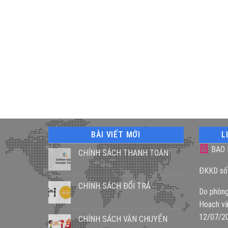
BÀI VIẾT MỚI
L
BAO 
CHÍNH SÁCH THANH TOÁN
ĐKKD số
CHÍNH SÁCH ĐỔI TRẢ
Do phòng
Hoạch và
12/07/2
CHÍNH SÁCH VẬN CHUYỂN