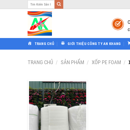
Tìm
Bỏ
kiếm:
qua
nội
C
dung
c
TRANG CHỦ
GIỚI THIỆU CÔNG TY AN KHANG
TRANG CHỦ
/
SẢN PHẨM
/
XỐP PE FOAM
/
X