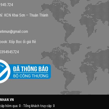
.945.724
hỉ: KCN Khai Sơn – Thuận Thành
anhmun@gmail.com
ook: Xốp Bọc ổi giá Rẻ
:0394945724
NHAN.VN
 cập hôm qua: 0 - Tổng khách truy cập: 0