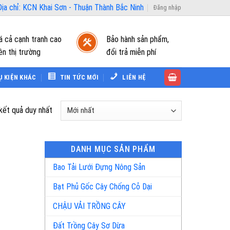
ịa chỉ: KCN Khai Sơn - Thuận Thành Bắc Ninh
Đăng nhập
á cả cạnh tranh cao
Bảo hành sản phẩm,
ên thị trường
đổi trả miễn phí
Ụ KIỆN KHÁC
TIN TỨC MỚI
LIÊN HỆ
 kết quả duy nhất
DANH MỤC SẢN PHẨM
Bao Tải Lưới Đựng Nông Sản
Bạt Phủ Gốc Cây Chống Cỏ Dại
CHẬU VẢI TRỒNG CÂY
Đất Trồng Cây Sơ Dừa