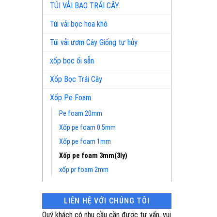
TÚI VẢI BAO TRÁI CÂY
Túi vải bọc hoa khô
Túi vải ươm Cây Giống tự hủy
xốp bọc ổi sẵn
Xốp Bọc Trái Cây
Xốp Pe Foam
Pe foam 20mm
Xốp pe foam 0.5mm
Xốp pe foam 1mm
Xốp pe foam 3mm(3ly)
xốp pr foam 2mm
LIÊN HỆ VỚI CHÚNG TÔI
Quý khách có nhu cầu cần được tư vấn, vui