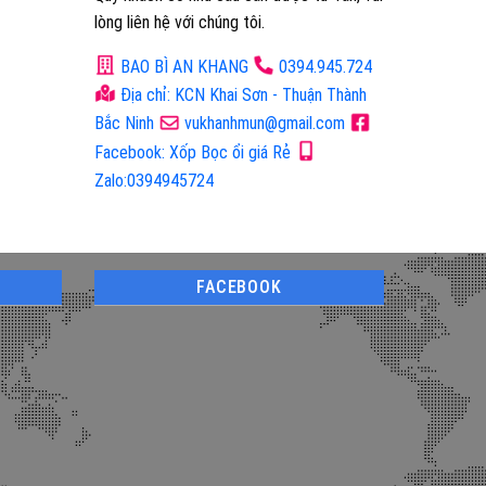
lòng liên hệ với chúng tôi.
BAO BÌ AN KHANG
0394.945.724
Địa chỉ: KCN Khai Sơn - Thuận Thành
Bắc Ninh
vukhanhmun@gmail.com
Facebook: Xốp Bọc ổi giá Rẻ
Zalo:0394945724
FACEBOOK