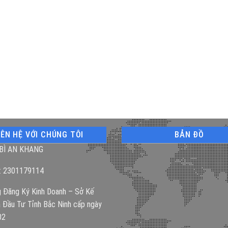
IÊN HỆ VỚI CHÚNG TÔI
BẢN ĐỒ
BÌ AN KHANG
: 2301179114
 Đăng Ký Kinh Doanh – Sở Kế
 Đầu Tư Tỉnh Bắc Ninh cấp ngày
02