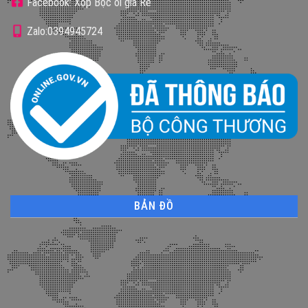
Facebook: Xốp Bọc ổi giá Rẻ
Zalo:0394945724
BẢN ĐỒ