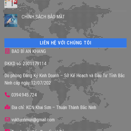
CHÍNH SÁCH BẢO MẬT
LIÊN HỆ VỚI CHÚNG TÔI
BAO BÌ AN KHANG
ĐKKD số: 2301179114
Do phòng Đăng Ký Kinh Doanh – Sở Kế Hoạch và Đầu Tư Tỉnh Bắc
Ninh cấp ngày 12/07/202
0394.945.724
Địa chỉ: KCN Khai Sơn – Thuận Thành Bắc Ninh
vukhanhmun@gmail.com