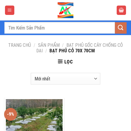
Bỏ
qua
nội
dung
Tìm
kiếm:
TRANG CHỦ
/
SẢN PHẨM
/
BẠT PHỦ GỐC CÂY CHỐNG CỎ
DẠI
/
BẠT PHỦ CỎ 70X 70CM
LỌC
-9%