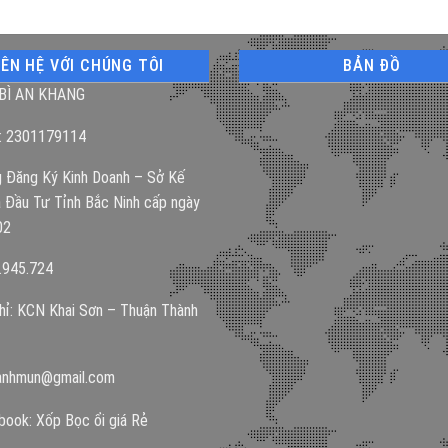
IÊN HỆ VỚI CHÚNG TÔI
BẢN ĐỒ
BÌ AN KHANG
: 2301179114
 Đăng Ký Kinh Doanh – Sở Kế
 Đầu Tư Tỉnh Bắc Ninh cấp ngày
02
.945.724
hỉ: KCN Khai Sơn – Thuận Thành
anhmun@gmail.com
ook: Xốp Bọc ổi giá Rẻ