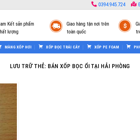
0394.945.724
Đ
am Kết sản phẩm
Giao hàng tận nơi trên
Gi
hất lượng
toàn quốc
tr
MÀNG XỐP HƠI
XỐP BỌC TRÁI CÂY
XỐP PE FOAM
PH
LƯU TRỮ THẺ:
BÁN XỐP BỌC ỔI TẠI HẢI PHÒNG