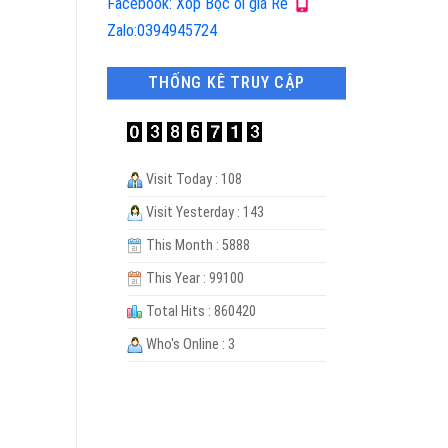
Facebook: Xốp Bọc ổi giá Rẻ
Zalo:0394945724
THỐNG KÊ TRUY CẬP
Visit Today : 108
Visit Yesterday : 143
This Month : 5888
This Year : 99100
Total Hits : 860420
Who's Online : 3