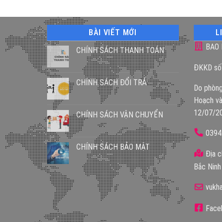
BÀI VIẾT MỚI
L
BAO 
CHÍNH SÁCH THANH TOÁN
ĐKKD số
CHÍNH SÁCH ĐỔI TRẢ
Do phòng
Hoạch và
12/07/2
CHÍNH SÁCH VẬN CHUYỂN
0394
CHÍNH SÁCH BẢO MẬT
Địa c
Bắc Ninh
vukh
Faceb