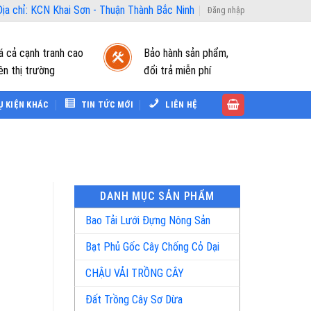
ịa chỉ: KCN Khai Sơn - Thuận Thành Bắc Ninh
Đăng nhập
á cả cạnh tranh cao
Bảo hành sản phẩm,
ên thị trường
đổi trả miễn phí
Ụ KIỆN KHÁC
TIN TỨC MỚI
LIÊN HỆ
DANH MỤC SẢN PHẨM
Bao Tải Lưới Đựng Nông Sản
Bạt Phủ Gốc Cây Chống Cỏ Dại
CHẬU VẢI TRỒNG CÂY
Đất Trồng Cây Sơ Dừa