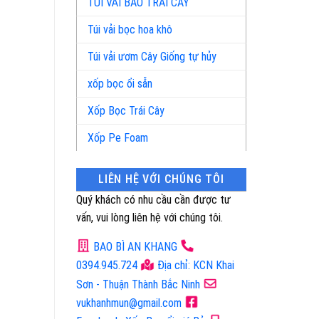
TÚI VẢI BAO TRÁI CÂY
Túi vải bọc hoa khô
Túi vải ươm Cây Giống tự hủy
xốp bọc ổi sẵn
Xốp Bọc Trái Cây
Xốp Pe Foam
LIÊN HỆ VỚI CHÚNG TÔI
Quý khách có nhu cầu cần được tư
vấn, vui lòng liên hệ với chúng tôi.
BAO BÌ AN KHANG
0394.945.724
Địa chỉ: KCN Khai
Sơn - Thuận Thành Bắc Ninh
vukhanhmun@gmail.com