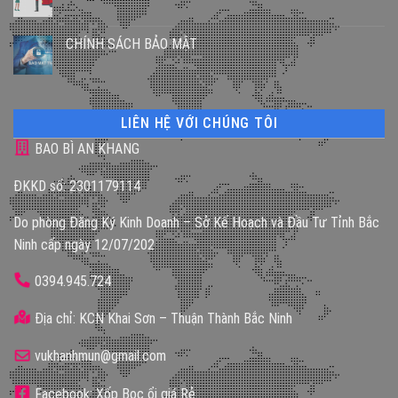
CHÍNH SÁCH BẢO MẬT
LIÊN HỆ VỚI CHÚNG TÔI
BAO BÌ AN KHANG
ĐKKD số: 2301179114
Do phòng Đăng Ký Kinh Doanh – Sở Kế Hoạch và Đầu Tư Tỉnh Bắc
Ninh cấp ngày 12/07/202
0394.945.724
Địa chỉ: KCN Khai Sơn – Thuận Thành Bắc Ninh
vukhanhmun@gmail.com
Facebook: Xốp Bọc ổi giá Rẻ