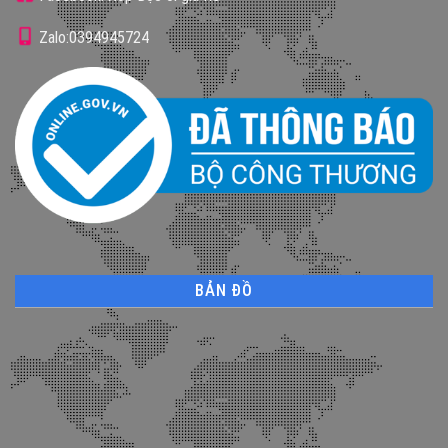
Zalo:0394945724
BẢN ĐỒ