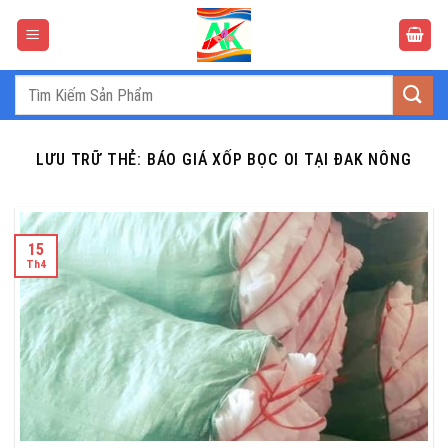
Bỏ
qua
nội
dung
Tìm
kiếm:
LƯU TRỮ THẺ:
BÁO GIÁ XỐP BỌC OI TẠI ĐAK NÔNG
15
Th4