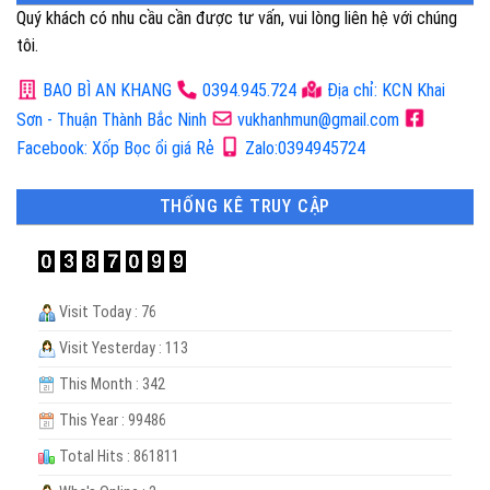
Quý khách có nhu cầu cần được tư vấn, vui lòng liên hệ với chúng
tôi.
BAO BÌ AN KHANG
0394.945.724
Địa chỉ: KCN Khai
Sơn - Thuận Thành Bắc Ninh
vukhanhmun@gmail.com
Facebook: Xốp Bọc ổi giá Rẻ
Zalo:0394945724
THỐNG KÊ TRUY CẬP
Visit Today : 76
Visit Yesterday : 113
This Month : 342
This Year : 99486
Total Hits : 861811