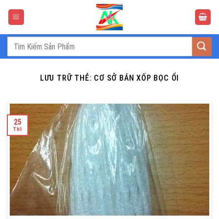
Bỏ
qua
nội
dung
Tìm
kiếm:
LƯU TRỮ THẺ:
CƠ SỞ BÁN XỐP BỌC ỔI
25
Th1