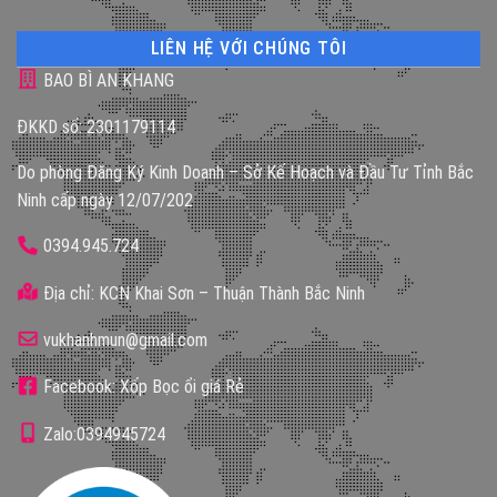
LIÊN HỆ VỚI CHÚNG TÔI
BAO BÌ AN KHANG
ĐKKD số: 2301179114
Do phòng Đăng Ký Kinh Doanh – Sở Kế Hoạch và Đầu Tư Tỉnh Bắc
Ninh cấp ngày 12/07/202
0394.945.724
Địa chỉ: KCN Khai Sơn – Thuận Thành Bắc Ninh
vukhanhmun@gmail.com
Facebook: Xốp Bọc ổi giá Rẻ
Zalo:0394945724