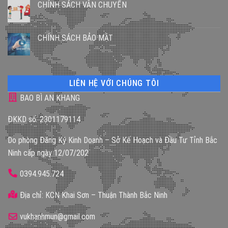
CHÍNH SÁCH VẬN CHUYỂN
CHÍNH SÁCH BẢO MẬT
LIÊN HỆ VỚI CHÚNG TÔI
BAO BÌ AN KHANG
ĐKKD số: 2301179114
Do phòng Đăng Ký Kinh Doanh – Sở Kế Hoạch và Đầu Tư Tỉnh Bắc
Ninh cấp ngày 12/07/202
0394.945.724
Địa chỉ: KCN Khai Sơn – Thuận Thành Bắc Ninh
vukhanhmun@gmail.com