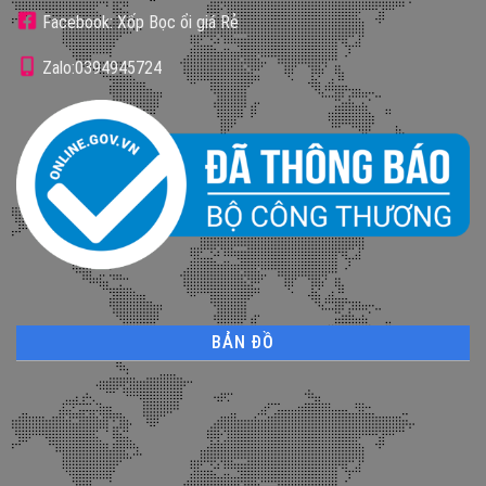
Facebook: Xốp Bọc ổi giá Rẻ
Zalo:0394945724
BẢN ĐỒ