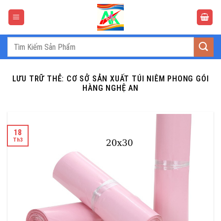
Bỏ
qua
nội
dung
Tìm
kiếm:
LƯU TRỮ THẺ:
CƠ SỞ SẢN XUẤT TÚI NIÊM PHONG GÓI
HÀNG NGHỆ AN
18
Th3