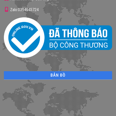
Zalo:0394945724
BẢN ĐỒ