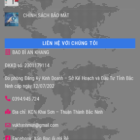
CHÍNH SÁCH BẢO MẬT
LIÊN HỆ VỚI CHÚNG TÔI
BAO BÌ AN KHANG
ĐKKD số: 2301179114
Do phòng Đăng Ký Kinh Doanh – Sở Kế Hoạch và Đầu Tư Tỉnh Bắc
Ninh cấp ngày 12/07/202
0394.945.724
Địa chỉ: KCN Khai Sơn – Thuận Thành Bắc Ninh
vukhanhmun@gmail.com
Facebook: Xốp Bọc ổi giá Rẻ