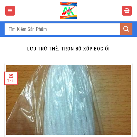
Bỏ
qua
nội
dung
Tìm
kiếm:
LƯU TRỮ THẺ:
TRỌN BỘ XỐP BỌC ỔI
25
Th11