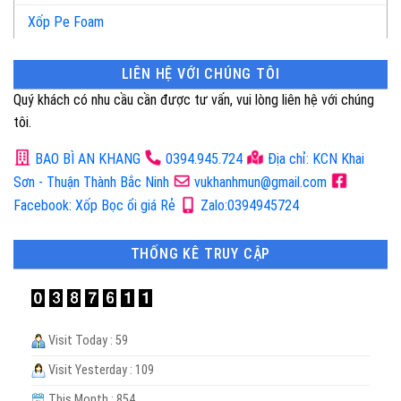
Xốp Pe Foam
LIÊN HỆ VỚI CHÚNG TÔI
Quý khách có nhu cầu cần được tư vấn, vui lòng liên hệ với chúng
tôi.
BAO BÌ AN KHANG
0394.945.724
Địa chỉ: KCN Khai
Sơn - Thuận Thành Bắc Ninh
vukhanhmun@gmail.com
Facebook: Xốp Bọc ổi giá Rẻ
Zalo:0394945724
THỐNG KÊ TRUY CẬP
Visit Today : 59
Visit Yesterday : 109
This Month : 854