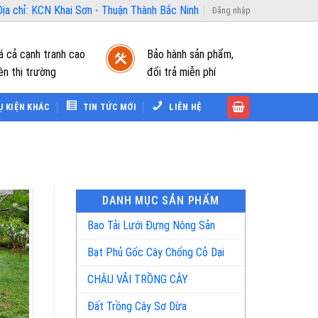
ịa chỉ: KCN Khai Sơn - Thuận Thành Bắc Ninh
Đăng nhập
á cả cạnh tranh cao
Bảo hành sản phẩm,
ên thị trường
đổi trả miễn phí
Ụ KIỆN KHÁC
TIN TỨC MỚI
LIÊN HỆ
DANH MỤC SẢN PHẨM
Bao Tải Lưới Đựng Nông Sản
Bạt Phủ Gốc Cây Chống Cỏ Dại
CHẬU VẢI TRỒNG CÂY
Đất Trồng Cây Sơ Dừa