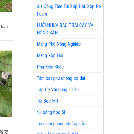
Gia Công Tấm Túi Xốp Hơi, Xốp Pe
Foam
LƯỚI NHỰA BAO TRÁI CÂY VÀ
i bao
NÔNG SẢN
Màng Phủ Nông Nghiệp
Màng Xốp Hơi
Phụ Kiện Khác
Tấm bạt phủ chống cỏ dại
Tạp Dề Vải Dùng 1 Lần
Túi Bọc Mít
túi bóng bọc ổi
Túi niêm phong chống sốc
ng ty