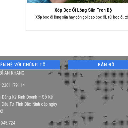
Xốp Bọc Ổi Lồng Sẵn Trọn Bộ
Xốp bọc ổi lồng sẵn hay còn gọi bao bọc ổi, túi bọc ổi, x
IÊN HỆ VỚI CHÚNG TÔI
BẢN ĐỒ
BÌ AN KHANG
: 2301179114
 Đăng Ký Kinh Doanh – Sở Kế
 Đầu Tư Tỉnh Bắc Ninh cấp ngày
02
.945.724