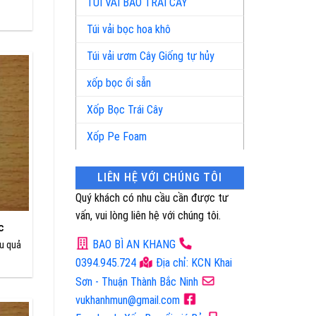
TÚI VẢI BAO TRÁI CÂY
Túi vải bọc hoa khô
Túi vải ươm Cây Giống tự hủy
xốp bọc ổi sẵn
Xốp Bọc Trái Cây
Xốp Pe Foam
LIÊN HỆ VỚI CHÚNG TÔI
Quý khách có nhu cầu cần được tư
vấn, vui lòng liên hệ với chúng tôi.
c
BAO BÌ AN KHANG
ệu quả
0394.945.724
Địa chỉ: KCN Khai
Sơn - Thuận Thành Bắc Ninh
vukhanhmun@gmail.com