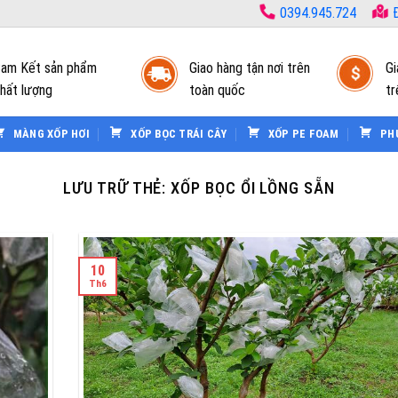
0394.945.724
Đ
am Kết sản phẩm
Giao hàng tận nơi trên
Gi
hất lượng
toàn quốc
tr
MÀNG XỐP HƠI
XỐP BỌC TRÁI CÂY
XỐP PE FOAM
PH
LƯU TRỮ THẺ:
XỐP BỌC ỔI LỒNG SẴN
10
Th6