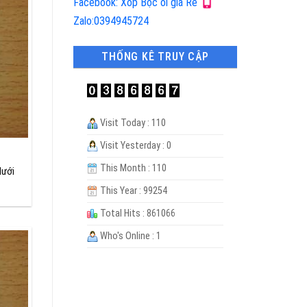
Facebook: Xốp Bọc ổi giá Rẻ
Zalo:0394945724
THỐNG KÊ TRUY CẬP
Visit Today : 110
Visit Yesterday : 0
This Month : 110
lưới
This Year : 99254
Total Hits : 861066
Who's Online : 1