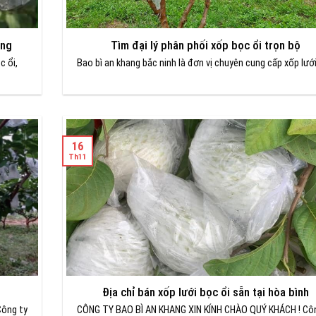
ông
Tìm đại lý phân phối xốp bọc ổi trọn bộ
c ổi,
Bao bì an khang bắc ninh là đơn vị chuyên cung cấp xốp lướ
16
Th11
Địa chỉ bán xốp lưới bọc ổi sẵn tại hòa bình
Công ty
CÔNG TY BAO BÌ AN KHANG XIN KÍNH CHÀO QUÝ KHÁCH ! Cô