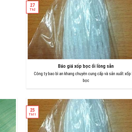
27
Th2
Báo giá xốp bọc ổi lồng sẵn
Công ty bao bì an khang chuyên cung cấp và sản xuất xốp 
bọc
25
Th11