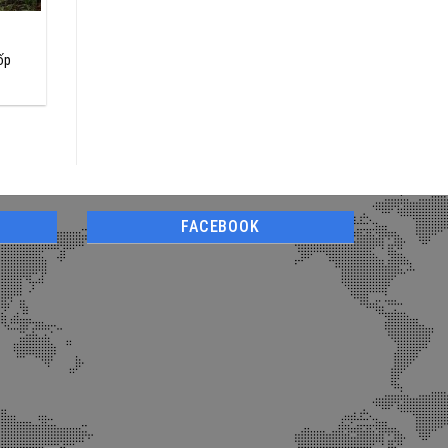
ốp
FACEBOOK