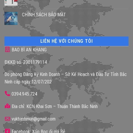
CHÍNH SÁCH BẢO MẬT
LIÊN HỆ VỚI CHÚNG TÔI
BAO BÌ AN KHANG
ĐKKD số: 2301179114
Do phòng Đăng Ký Kinh Doanh – Sở Kế Hoạch và Đầu Tư Tỉnh Bắc
Ninh cấp ngày 12/07/202
0394.945.724
Địa chỉ: KCN Khai Sơn – Thuận Thành Bắc Ninh
vukhanhmun@gmail.com
Facebook: Xốp Bọc ổi giá Rẻ