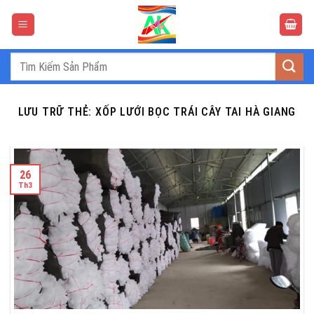
Bỏ
qua
nội
dung
Tìm
kiếm:
LƯU TRỮ THẺ:
XỐP LƯỚI BỌC TRÁI CÂY TAI HÀ GIANG
26
Th3