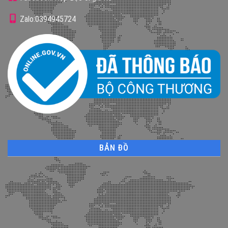
Zalo:0394945724
BẢN ĐỒ