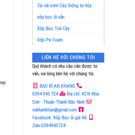
Túi vải ươm Cây Giống tự hủy
xốp bọc ổi sẵn
Xốp Bọc Trái Cây
Xốp Pe Foam
LIÊN HỆ VỚI CHÚNG TÔI
Quý khách có nhu cầu cần được tư
vấn, vui lòng liên hệ với chúng tôi.
được
BAO BÌ AN KHANG
0394.945.724
Địa chỉ: KCN Khai
Sơn - Thuận Thành Bắc Ninh
vukhanhmun@gmail.com
Facebook: Xốp Bọc ổi giá Rẻ
Zalo:0394945724