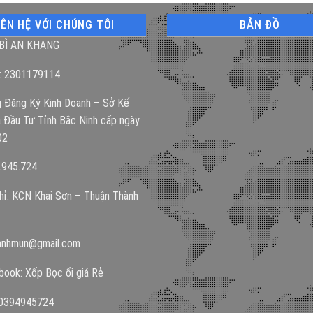
IÊN HỆ VỚI CHÚNG TÔI
BẢN ĐỒ
BÌ AN KHANG
: 2301179114
 Đăng Ký Kinh Doanh – Sở Kế
 Đầu Tư Tỉnh Bắc Ninh cấp ngày
02
.945.724
hỉ: KCN Khai Sơn – Thuận Thành
anhmun@gmail.com
ook: Xốp Bọc ổi giá Rẻ
:0394945724