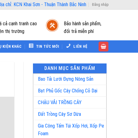
ịa chỉ: KCN Khai Sơn - Thuận Thành Bắc Ninh
Đăng nhập
á cả cạnh tranh cao
Bảo hành sản phẩm,
ên thị trường
đổi trả miễn phí
Ụ KIỆN KHÁC
TIN TỨC MỚI
LIÊN HỆ
DANH MỤC SẢN PHẨM
Bao Tải Lưới Đựng Nông Sản
Bạt Phủ Gốc Cây Chống Cỏ Dại
CHẬU VẢI TRỒNG CÂY
Đất Trồng Cây Sơ Dừa
Gia Công Tấm Túi Xốp Hơi, Xốp Pe
Foam