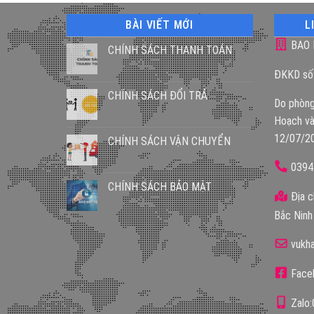
BÀI VIẾT MỚI
L
BAO 
CHÍNH SÁCH THANH TOÁN
ĐKKD số
CHÍNH SÁCH ĐỔI TRẢ
Do phòng
Hoạch và
12/07/2
CHÍNH SÁCH VẬN CHUYỂN
0394
CHÍNH SÁCH BẢO MẬT
Địa c
Bắc Ninh
vukh
Faceb
Zalo