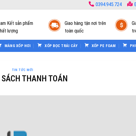
0394.945.724
Đ
am Kết sản phẩm
Giao hàng tận nơi trên
Gi
hất lượng
toàn quốc
tr
MÀNG XỐP HƠI
XỐP BỌC TRÁI CÂY
XỐP PE FOAM
PH
TIN TỨC MỚI
 SÁCH THANH TOÁN