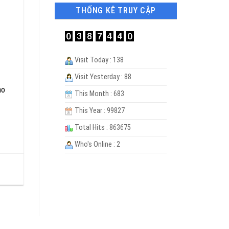
THỐNG KÊ TRUY CẬP
Visit Today : 138
Visit Yesterday : 88
ho
This Month : 683
This Year : 99827
Total Hits : 863675
Who's Online : 2