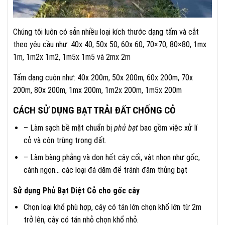
Chúng tôi luôn có sẵn nhiều loại kích thước dạng tấm và cắt
theo yêu cầu như: 40x 40, 50x 50, 60x 60, 70×70, 80×80, 1mx
1m, 1m2x 1m2, 1m5x 1m5 và 2mx 2m
Tấm dạng cuộn như: 40x 200m, 50x 200m, 60x 200m, 70x
200m, 80x 200m, 1mx 200m, 1m2x 200m, 1m5x 200m
CÁCH SỬ DỤNG BẠT TRẢI ĐẤT CHỐNG CỎ
– Làm sạch bề mặt chuẩn bị
phủ bạt
bao gồm việc xử lí
cỏ và côn trùng trong đất.
– Làm bàng phẳng và dọn hết cây cối, vật nhọn như gốc,
cành ngọn… các loại đá dăm để tránh đâm thủng bạt
Sử dụng Phủ Bạt Diệt Cỏ cho gốc cây
Chọn loại khổ phù hợp, cây có tán lớn chọn khổ lớn từ 2m
trở lên, cây có tán nhỏ chọn khổ nhỏ.