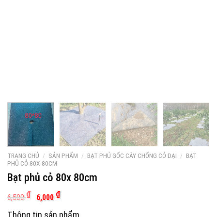
TRANG CHỦ
/
SẢN PHẨM
/
BẠT PHỦ GỐC CÂY CHỐNG CỎ DẠI
/
BẠT
PHỦ CỎ 80X 80CM
Bạt phủ cỏ 80x 80cm
Giá
Giá
₫
₫
6,500
6,000
gốc
hiện
là:
tại
Thông tin sản phẩm
6,500 ₫.
là: