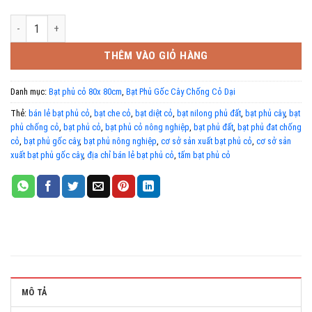
Bạt phủ cỏ 80x 80cm số lượng
THÊM VÀO GIỎ HÀNG
Danh mục:
Bạt phủ cỏ 80x 80cm
,
Bạt Phủ Gốc Cây Chống Cỏ Dại
Thẻ:
bán lẻ bạt phủ cỏ
,
bạt che cỏ
,
bạt diệt cỏ
,
bạt nilong phủ đất
,
bạt phủ cây
,
bạt
phủ chống cỏ
,
bạt phủ cỏ
,
bạt phủ cỏ nông nghiệp
,
bạt phủ đất
,
bạt phủ đat chống
cỏ
,
bạt phủ gốc cây
,
bạt phủ nông nghiệp
,
cơ sở sản xuất bạt phủ cỏ
,
cơ sở sản
xuất bạt phủ gốc cây
,
địa chỉ bán lẻ bạt phủ cỏ
,
tấm bạt phủ cỏ
MÔ TẢ