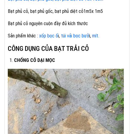
Bạt phủ cỏ, bạt phủ gốc, bạt phủ diệt cỏ1m5x 1m5
Bạt phủ cỏ nguyên cuộn đầy đủ kích thước
Sản phẩm khác :
xốp bọc ổ
i,
túi vải bọc bưở
i,
mít.
CÔNG DỤNG CỦA BẠT TRẢI CỎ
CHỐNG CỎ DẠI MỌC