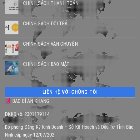
CHÍNH SÁCH THANH TOÁN
CHÍNH SÁCH ĐỔI TRẢ
CHÍNH SÁCH VẬN CHUYỂN
CHÍNH SÁCH BẢO MẬT
LIÊN HỆ VỚI CHÚNG TÔI
BAO BÌ AN KHANG
ĐKKD số: 2301179114
Do phòng Đăng Ký Kinh Doanh – Sở Kế Hoạch và Đầu Tư Tỉnh Bắc
Ninh cấp ngày 12/07/202