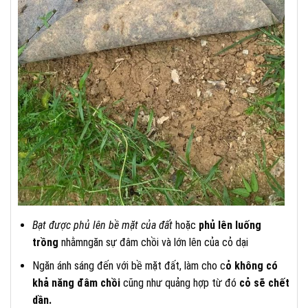
Bạt được phủ lên bề mặt của đất
hoặc
phủ lên luống
trồng
nhằmngăn sự đâm chồi và lớn lên của cỏ dại
Ngăn ánh sáng đến với bề mặt đất, làm cho c
ỏ không có
khả năng đâm chồi
cũng như quảng hợp từ đó
cỏ sẽ chết
dần.