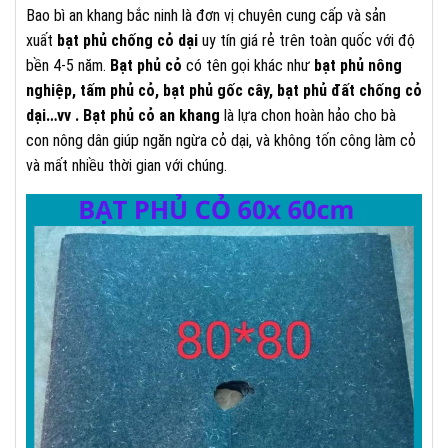
Bao bì an khang bắc ninh là đơn vị chuyên cung cấp và sản
xuất
bạt phủ chống cỏ dại
uy tín giá rẻ trên toàn quốc với độ
bền 4-5 năm.
Bạt phủ cỏ
có tên gọi khác như
bạt phủ nông
nghiệp, tấm phủ cỏ, bạt phủ gốc cây, bạt phủ đất chống cỏ
dại…vv .
Bạt phủ cỏ an khang
là lựa chon hoàn hảo cho bà
con nông dân giúp ngăn ngừa cỏ dại, và không tốn công làm cỏ
và mất nhiều thời gian với chúng.