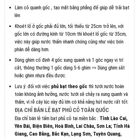
Làm cỏ quanh gốc , tạo mặt bằng phẳng để giúp dễ trải bạt
lên
Khoét lổ ở gốc phải đủ lớn, tối thiểu từ 25cm trở lên, với
gốc lớn có đường kính từ 10cm thì khoét lổ gốc từ 35cm,
việc này giúp nước thấm nhanh chóng cũng như việc bón
phân dễ dàng hơn.
Dùng ghim cố định 4 gốc xung quanh và 1 góc ngay vị trí
cắt, thông thường 1 gốc dùng 5-6 ghim => Dùng ghim sắt
hoặc ghim nhựa đều được.
Lưu ý: đối với việc
phủ bạt theo gốc
thì tưới nước hoàn
toàn không ảnh hưởng, nước tưới sẽ chảy ra xung quanh và
thấm, vì rễ cây lúc này đủ lớn có khả nắng hút nước rất tốt.
ĐỊA CHỈ BÁN LẺ BẠT PHỦ CỎ TOÀN QUỐC
Địa chỉ bán lẻ tấm bạt phủ cỏ tại miền bắc :
Tỉnh Lào Cai,
Yên Bái, Điện Biên, Hoà Bình, Lai Châu, Sơn La; Tỉnh Hà
Giang, Cao Bằng, Bắc Kạn, Lạng Sơn, Tuyên Quang,