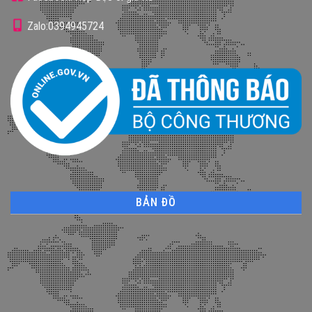
Zalo:0394945724
BẢN ĐỒ