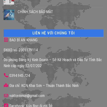
CHÍNH SÁCH BẢO MẬT
LIÊN HỆ VỚI CHÚNG TÔI
BAO BÌ AN KHANG
ĐKKD số: 2301179114
Do phòng Đăng Ký Kinh Doanh – Sở Kế Hoạch và Đầu Tư Tỉnh Bắc
Ninh cấp ngày 12/07/202
0394.945.724
Địa chỉ: KCN Khai Sơn – Thuận Thành Bắc Ninh
vukhanhmun@gmail.com
Facebook: Xốp Bọc ổi giá Rẻ