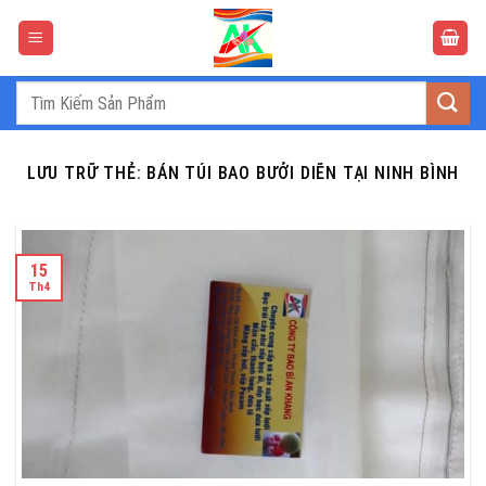
Bỏ
qua
nội
dung
Tìm
kiếm:
LƯU TRỮ THẺ:
BÁN TÚI BAO BƯỞI DIẼN TẠI NINH BÌNH
15
Th4