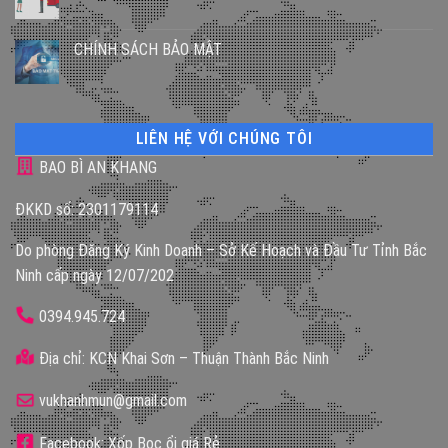
CHÍNH SÁCH BẢO MẬT
LIÊN HỆ VỚI CHÚNG TÔI
BAO BÌ AN KHANG
ĐKKD số: 2301179114
Do phòng Đăng Ký Kinh Doanh – Sở Kế Hoạch và Đầu Tư Tỉnh Bắc
Ninh cấp ngày 12/07/202
0394.945.724
Địa chỉ: KCN Khai Sơn – Thuận Thành Bắc Ninh
vukhanhmun@gmail.com
Facebook: Xốp Bọc ổi giá Rẻ