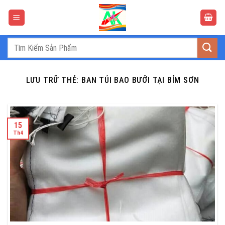
Bỏ
qua
nội
dung
Tìm
kiếm:
LƯU TRỮ THẺ:
BAN TÚI BAO BƯỞI TẠI BỈM SƠN
15
Th4