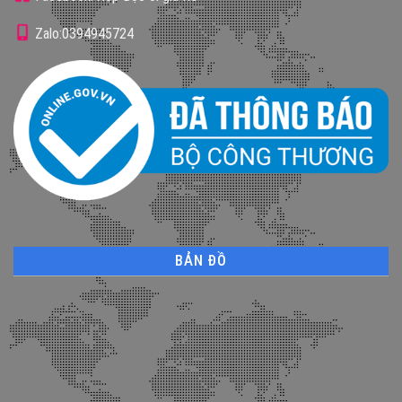
Zalo:0394945724
BẢN ĐỒ