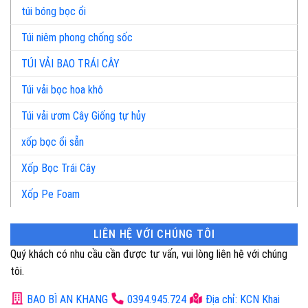
túi bóng bọc ổi
Túi niêm phong chống sốc
TÚI VẢI BAO TRÁI CÂY
Túi vải bọc hoa khô
Túi vải ươm Cây Giống tự hủy
xốp bọc ổi sẵn
Xốp Bọc Trái Cây
Xốp Pe Foam
LIÊN HỆ VỚI CHÚNG TÔI
Quý khách có nhu cầu cần được tư vấn, vui lòng liên hệ với chúng
tôi.
BAO BÌ AN KHANG
0394.945.724
Địa chỉ: KCN Khai