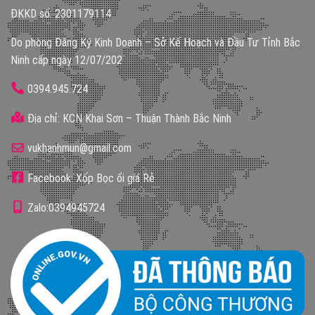
ĐKKD số: 2301179114
Do phòng Đăng Ký Kinh Doanh – Sở Kế Hoạch và Đầu Tư Tỉnh Bắc
Ninh cấp ngày 12/07/202
0394.945.724
Địa chỉ: KCN Khai Sơn – Thuận Thành Bắc Ninh
vukhanhmun@gmail.com
Facebook: Xốp Bọc ổi giá Rẻ
Zalo:0394945724