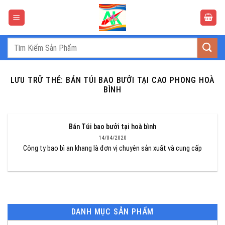
Bỏ
qua
nội
dung
Tìm
kiếm:
LƯU TRỮ THẺ:
BÁN TÚI BAO BƯỞI TẠI CAO PHONG HOÀ
BÌNH
Bán Túi bao bưởi tại hoà bình
14/04/2020
Công ty bao bì an khang là đơn vị chuyên sản xuất và cung cấp
DANH MỤC SẢN PHẨM