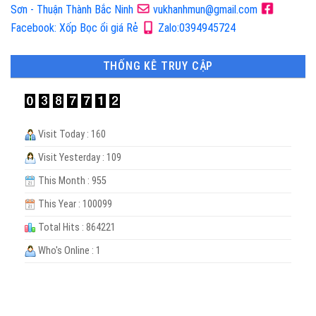
Sơn - Thuận Thành Bắc Ninh
vukhanhmun@gmail.com
Facebook: Xốp Bọc ổi giá Rẻ
Zalo:0394945724
THỐNG KÊ TRUY CẬP
Visit Today : 160
Visit Yesterday : 109
This Month : 955
This Year : 100099
Total Hits : 864221
Who's Online : 1