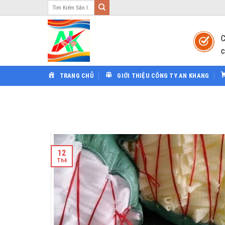
Tìm
Bỏ
kiếm:
qua
nội
C
dung
c
TRANG CHỦ
GIỚI THIỆU CÔNG TY AN KHANG
12
Th4