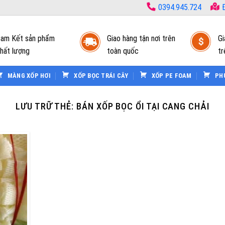
0394.945.724
Đ
am Kết sản phẩm
Giao hàng tận nơi trên
Gi
hất lượng
toàn quốc
tr
MÀNG XỐP HƠI
XỐP BỌC TRÁI CÂY
XỐP PE FOAM
PH
LƯU TRỮ THẺ:
BÁN XỐP BỌC ỔI TẠI CANG CHẢI