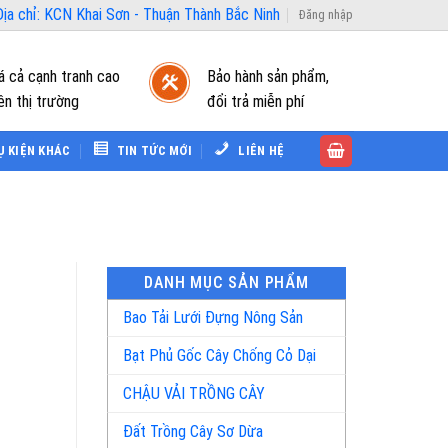
ịa chỉ: KCN Khai Sơn - Thuận Thành Bắc Ninh
Đăng nhập
á cả cạnh tranh cao
Bảo hành sản phẩm,
ên thị trường
đổi trả miễn phí
Ụ KIỆN KHÁC
TIN TỨC MỚI
LIÊN HỆ
DANH MỤC SẢN PHẨM
Bao Tải Lưới Đựng Nông Sản
Bạt Phủ Gốc Cây Chống Cỏ Dại
CHẬU VẢI TRỒNG CÂY
Đất Trồng Cây Sơ Dừa