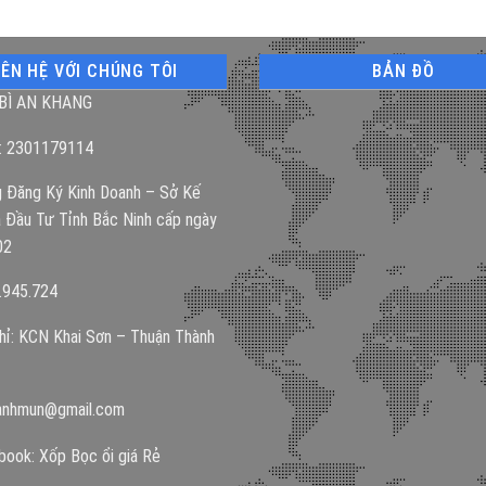
IÊN HỆ VỚI CHÚNG TÔI
BẢN ĐỒ
BÌ AN KHANG
: 2301179114
 Đăng Ký Kinh Doanh – Sở Kế
 Đầu Tư Tỉnh Bắc Ninh cấp ngày
02
.945.724
hỉ: KCN Khai Sơn – Thuận Thành
anhmun@gmail.com
ook: Xốp Bọc ổi giá Rẻ