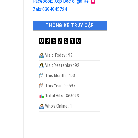
Facebook: Xốp Bọc ổi giá Rẻ
Zalo:0394945724
THỐNG KÊ TRUY CẬP
Visit Today : 95
Visit Yesterday : 92
This Month : 453
This Year : 99597
Total Hits : 863023
Who's Online : 1