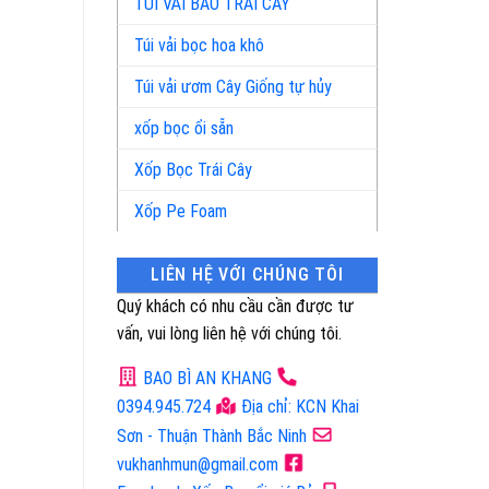
TÚI VẢI BAO TRÁI CÂY
Túi vải bọc hoa khô
Túi vải ươm Cây Giống tự hủy
xốp bọc ổi sẵn
Xốp Bọc Trái Cây
Xốp Pe Foam
LIÊN HỆ VỚI CHÚNG TÔI
Quý khách có nhu cầu cần được tư
vấn, vui lòng liên hệ với chúng tôi.
BAO BÌ AN KHANG
0394.945.724
Địa chỉ: KCN Khai
Sơn - Thuận Thành Bắc Ninh
vukhanhmun@gmail.com