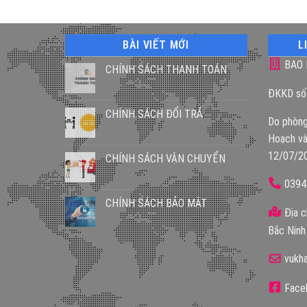
BÀI VIẾT MỚI
L
BAO 
CHÍNH SÁCH THANH TOÁN
ĐKKD số
CHÍNH SÁCH ĐỔI TRẢ
Do phòng
Hoạch và
12/07/2
CHÍNH SÁCH VẬN CHUYỂN
0394
CHÍNH SÁCH BẢO MẬT
Địa c
Bắc Ninh
vukh
Faceb