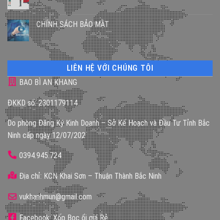
CHÍNH SÁCH BẢO MẬT
LIÊN HỆ VỚI CHÚNG TÔI
BAO BÌ AN KHANG
ĐKKD số: 2301179114
Do phòng Đăng Ký Kinh Doanh – Sở Kế Hoạch và Đầu Tư Tỉnh Bắc
Ninh cấp ngày 12/07/202
0394.945.724
Địa chỉ: KCN Khai Sơn – Thuận Thành Bắc Ninh
vukhanhmun@gmail.com
Facebook: Xốp Bọc ổi giá Rẻ