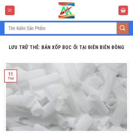
Bỏ
qua
nội
dung
Tìm
kiếm:
LƯU TRỮ THẺ:
BÁN XỐP BỌC ỔI TẠI ĐIÊN BIÊN ĐÔNG
11
Th4