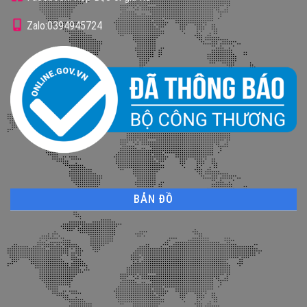
Zalo:0394945724
BẢN ĐỒ