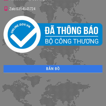
Zalo:0394945724
BẢN ĐỒ