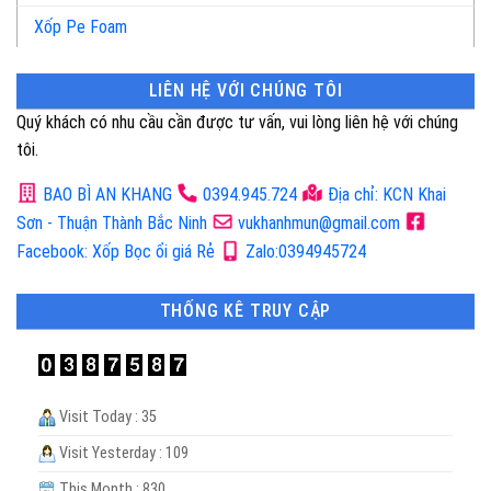
Xốp Pe Foam
LIÊN HỆ VỚI CHÚNG TÔI
Quý khách có nhu cầu cần được tư vấn, vui lòng liên hệ với chúng
tôi.
BAO BÌ AN KHANG
0394.945.724
Địa chỉ: KCN Khai
Sơn - Thuận Thành Bắc Ninh
vukhanhmun@gmail.com
Facebook: Xốp Bọc ổi giá Rẻ
Zalo:0394945724
THỐNG KÊ TRUY CẬP
Visit Today : 35
Visit Yesterday : 109
This Month : 830