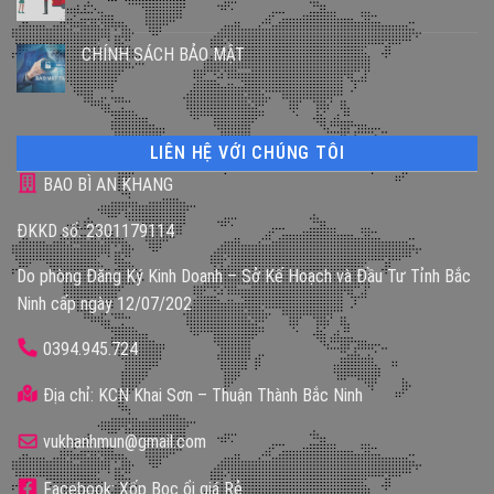
CHÍNH SÁCH BẢO MẬT
LIÊN HỆ VỚI CHÚNG TÔI
BAO BÌ AN KHANG
ĐKKD số: 2301179114
Do phòng Đăng Ký Kinh Doanh – Sở Kế Hoạch và Đầu Tư Tỉnh Bắc
Ninh cấp ngày 12/07/202
0394.945.724
Địa chỉ: KCN Khai Sơn – Thuận Thành Bắc Ninh
vukhanhmun@gmail.com
Facebook: Xốp Bọc ổi giá Rẻ