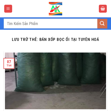
Bỏ
qua
nội
dung
Tìm
kiếm:
LƯU TRỮ THẺ:
BÁN XỐP BỌC ỔI TẠI TUYÊN HOÁ
07
Th4