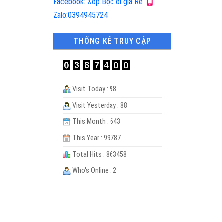
Facebook: Xốp Bọc ổi giá Rẻ
Zalo:0394945724
THỐNG KÊ TRUY CẬP
Visit Today : 98
Visit Yesterday : 88
This Month : 643
This Year : 99787
Total Hits : 863458
Who's Online : 2