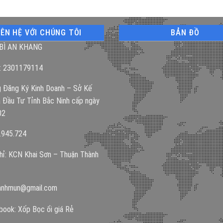
IÊN HỆ VỚI CHÚNG TÔI
BẢN ĐỒ
BÌ AN KHANG
: 2301179114
 Đăng Ký Kinh Doanh – Sở Kế
 Đầu Tư Tỉnh Bắc Ninh cấp ngày
02
.945.724
hỉ: KCN Khai Sơn – Thuận Thành
anhmun@gmail.com
ook: Xốp Bọc ổi giá Rẻ