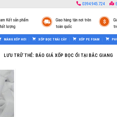
0394.945.724
Đ
am Kết sản phẩm
Giao hàng tận nơi trên
Gi
hất lượng
toàn quốc
tr
MÀNG XỐP HƠI
XỐP BỌC TRÁI CÂY
XỐP PE FOAM
PH
LƯU TRỮ THẺ:
BÁO GIÁ XỐP BỌC ỔI TẠI BẮC GIANG