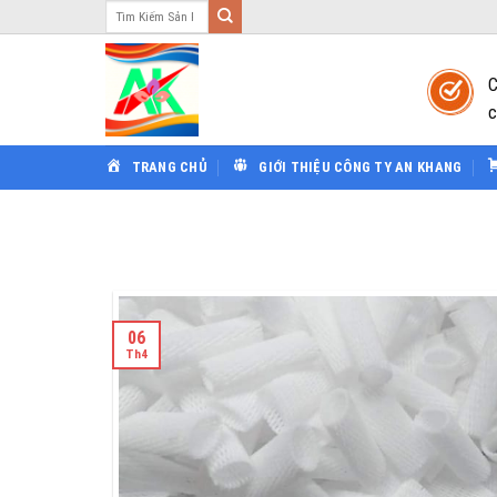
Tìm
Bỏ
kiếm:
qua
nội
C
dung
c
TRANG CHỦ
GIỚI THIỆU CÔNG TY AN KHANG
06
Th4