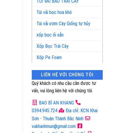
TÚI VẢI BAO TRÁI CÂY
Túi vải bọc hoa khô
Túi vải ươm Cây Giống tự hủy
xốp bọc ổi sẵn
Xốp Bọc Trái Cây
Xốp Pe Foam
LIÊN HỆ VỚI CHÚNG TÔI
Quý khách có nhu cầu cần được tư
vấn, vui lòng liên hệ với chúng tôi.
BAO BÌ AN KHANG
0394.945.724
Địa chỉ: KCN Khai
Sơn - Thuận Thành Bắc Ninh
vukhanhmun@gmail.com