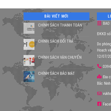
BÀI VIẾT MỚI
L
BAO 
CHÍNH SÁCH THANH TOÁN
ĐKKD số
CHÍNH SÁCH ĐỔI TRẢ
Do phòng
Hoạch và
12/07/2
CHÍNH SÁCH VẬN CHUYỂN
0394
CHÍNH SÁCH BẢO MẬT
Địa c
Bắc Ninh
vukh
Faceb