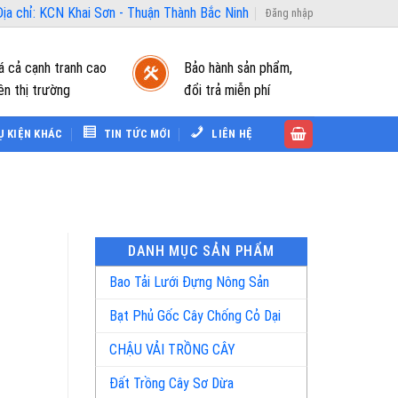
ịa chỉ: KCN Khai Sơn - Thuận Thành Bắc Ninh
Đăng nhập
á cả cạnh tranh cao
Bảo hành sản phẩm,
ên thị trường
đổi trả miễn phí
Ụ KIỆN KHÁC
TIN TỨC MỚI
LIÊN HỆ
DANH MỤC SẢN PHẨM
Bao Tải Lưới Đựng Nông Sản
Bạt Phủ Gốc Cây Chống Cỏ Dại
CHẬU VẢI TRỒNG CÂY
Đất Trồng Cây Sơ Dừa