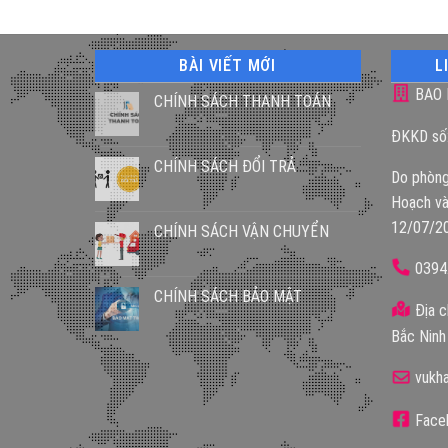
BÀI VIẾT MỚI
L
BAO 
CHÍNH SÁCH THANH TOÁN
ĐKKD số
CHÍNH SÁCH ĐỔI TRẢ
Do phòng
Hoạch và
12/07/2
CHÍNH SÁCH VẬN CHUYỂN
0394
CHÍNH SÁCH BẢO MẬT
Địa c
Bắc Ninh
vukh
Faceb