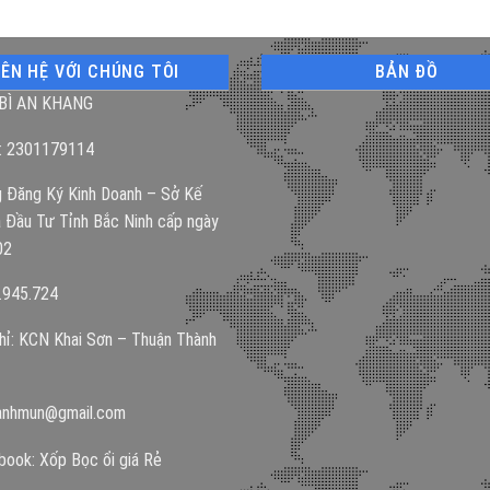
IÊN HỆ VỚI CHÚNG TÔI
BẢN ĐỒ
BÌ AN KHANG
: 2301179114
 Đăng Ký Kinh Doanh – Sở Kế
 Đầu Tư Tỉnh Bắc Ninh cấp ngày
02
.945.724
hỉ: KCN Khai Sơn – Thuận Thành
anhmun@gmail.com
ook: Xốp Bọc ổi giá Rẻ