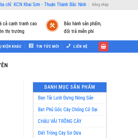
ịa chỉ: KCN Khai Sơn - Thuận Thành Bắc Ninh
Đăng nhập
á cả cạnh tranh cao
Bảo hành sản phẩm,
ên thị trường
đổi trả miễn phí
Ụ KIỆN KHÁC
TIN TỨC MỚI
LIÊN HỆ
YÊN
DANH MỤC SẢN PHẨM
Bao Tải Lưới Đựng Nông Sản
Bạt Phủ Gốc Cây Chống Cỏ Dại
CHẬU VẢI TRỒNG CÂY
Đất Trồng Cây Sơ Dừa