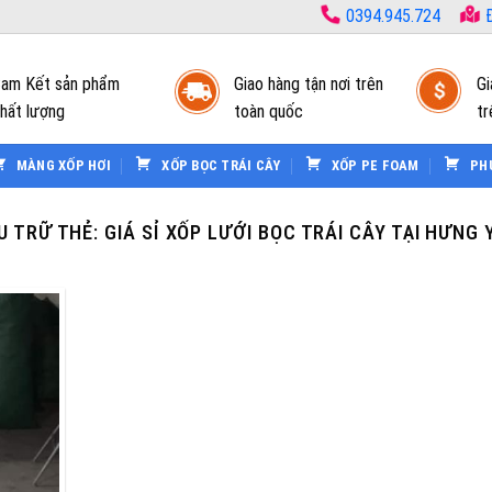
0394.945.724
Đ
am Kết sản phẩm
Giao hàng tận nơi trên
Gi
hất lượng
toàn quốc
tr
MÀNG XỐP HƠI
XỐP BỌC TRÁI CÂY
XỐP PE FOAM
PH
U TRỮ THẺ:
GIÁ SỈ XỐP LƯỚI BỌC TRÁI CÂY TẠI HƯNG 