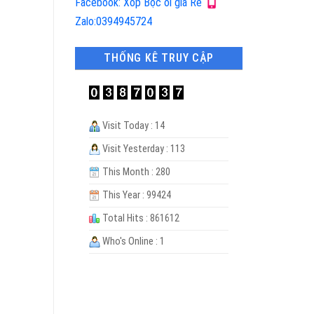
Facebook: Xốp Bọc ổi giá Rẻ
Zalo:0394945724
THỐNG KÊ TRUY CẬP
Visit Today : 14
Visit Yesterday : 113
This Month : 280
This Year : 99424
Total Hits : 861612
Who's Online : 1