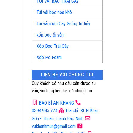
TÚI VẢI BAO TRÁI CÂY
Túi vải bọc hoa khô
Túi vải ươm Cây Giống tự hủy
xốp bọc ổi sẵn
Xốp Bọc Trái Cây
Xốp Pe Foam
LIÊN HỆ VỚI CHÚNG TÔI
Quý khách có nhu cầu cần được tư
vấn, vui lòng liên hệ với chúng tôi.
BAO BÌ AN KHANG
0394.945.724
Địa chỉ: KCN Khai
Sơn - Thuận Thành Bắc Ninh
vukhanhmun@gmail.com