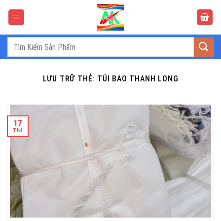
Bỏ
qua
nội
dung
Tìm
kiếm:
LƯU TRỮ THẺ:
TÚI BAO THANH LONG
17
Th4