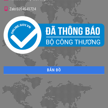
Zalo:0394945724
BẢN ĐỒ