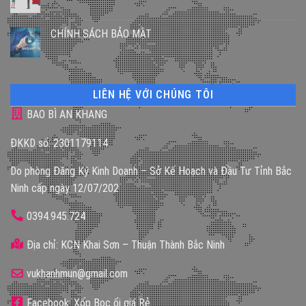
CHÍNH SÁCH BẢO MẬT
LIÊN HỆ VỚI CHÚNG TÔI
BAO BÌ AN KHANG
ĐKKD số: 2301179114
Do phòng Đăng Ký Kinh Doanh – Sở Kế Hoạch và Đầu Tư Tỉnh Bắc
Ninh cấp ngày 12/07/202
0394.945.724
Địa chỉ: KCN Khai Sơn – Thuận Thành Bắc Ninh
vukhanhmun@gmail.com
Facebook: Xốp Bọc ổi giá Rẻ