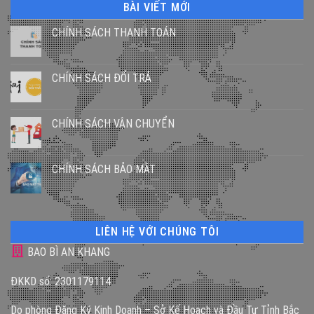
BÀI VIẾT MỚI
CHÍNH SÁCH THANH TOÁN
CHÍNH SÁCH ĐỔI TRẢ
CHÍNH SÁCH VẬN CHUYỂN
CHÍNH SÁCH BẢO MẬT
LIÊN HỆ VỚI CHÚNG TÔI
BAO BÌ AN KHANG
ĐKKD số: 2301179114
Do phòng Đăng Ký Kinh Doanh – Sở Kế Hoạch và Đầu Tư Tỉnh Bắc