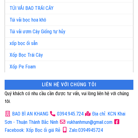
TÚI VẢI BAO TRÁI CÂY
Túi vải bọc hoa khô
Túi vải ươm Cây Giống tự hủy
xốp bọc ổi sẵn
Xốp Bọc Trái Cây
Xốp Pe Foam
LIÊN HỆ VỚI CHÚNG TÔI
Quý khách có nhu cầu cần được tư vấn, vui lòng liên hệ với chúng
tôi.
BAO BÌ AN KHANG
0394.945.724
Địa chỉ: KCN Khai
Sơn - Thuận Thành Bắc Ninh
vukhanhmun@gmail.com
Facebook: Xốp Bọc ổi giá Rẻ
Zalo:0394945724