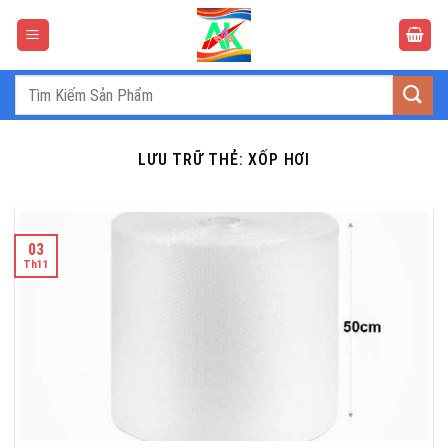
Bỏ
qua
nội
dung
Tìm
kiếm:
LƯU TRỮ THẺ:
XỐP HƠI
03
Th11