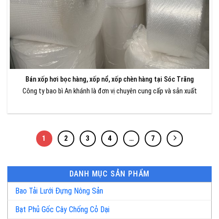
Bán xốp hơi bọc hàng, xốp nổ, xốp chèn hàng tại Sóc Trăng
Công ty bao bì An khánh là đơn vị chuyên cung cấp và sản xuất
1
2
3
4
…
7
DANH MỤC SẢN PHẨM
Bao Tải Lưới Đựng Nông Sản
Bạt Phủ Gốc Cây Chống Cỏ Dại