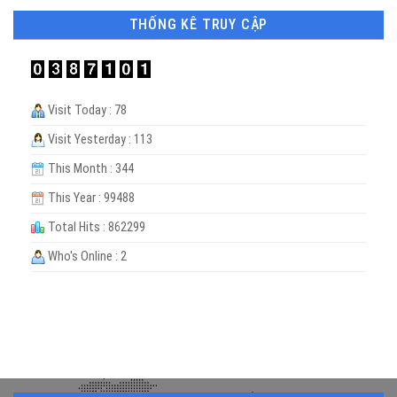
THỐNG KÊ TRUY CẬP
Visit Today : 78
Visit Yesterday : 113
This Month : 344
This Year : 99488
Total Hits : 862299
Who's Online : 2