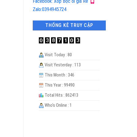
Facebook: Xốp Bọc ổi giá Rẻ
Zalo:0394945724
THỐNG KÊ TRUY CẬP
Visit Today : 80
Visit Yesterday : 113
This Month : 346
This Year : 99490
Total Hits : 862413
Who's Online : 1