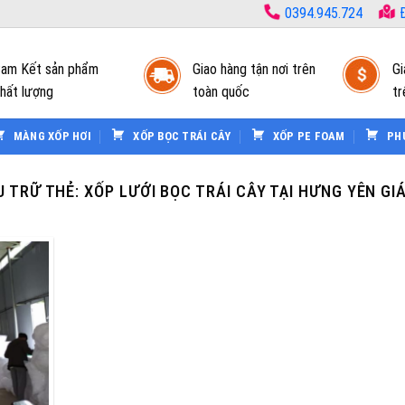
0394.945.724
Đ
am Kết sản phẩm
Giao hàng tận nơi trên
Gi
hất lượng
toàn quốc
tr
MÀNG XỐP HƠI
XỐP BỌC TRÁI CÂY
XỐP PE FOAM
PH
U TRỮ THẺ:
XỐP LƯỚI BỌC TRÁI CÂY TẠI HƯNG YÊN GIÁ