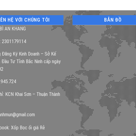
IÊN HỆ VỚI CHÚNG TÔI
BẢN ĐỒ
BÌ AN KHANG
: 2301179114
 Đăng Ký Kinh Doanh – Sở Kế
 Đầu Tư Tỉnh Bắc Ninh cấp ngày
02
.945.724
hỉ: KCN Khai Sơn – Thuận Thành
anhmun@gmail.com
ook: Xốp Bọc ổi giá Rẻ