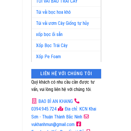
TÚI VẢI BAO TRÁI CÂY
Túi vải bọc hoa khô
Túi vải ươm Cây Giống tự hủy
xốp bọc ổi sẵn
Xốp Bọc Trái Cây
Xốp Pe Foam
LIÊN HỆ VỚI CHÚNG TÔI
Quý khách có nhu cầu cần được tư
vấn, vui lòng liên hệ với chúng tôi.
BAO BÌ AN KHANG
0394.945.724
Địa chỉ: KCN Khai
Sơn - Thuận Thành Bắc Ninh
vukhanhmun@gmail.com