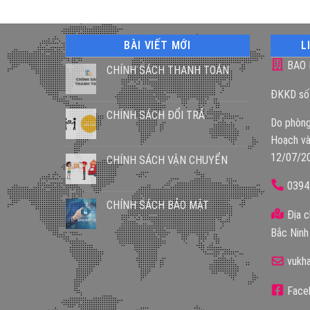
BÀI VIẾT MỚI
L
BAO 
CHÍNH SÁCH THANH TOÁN
ĐKKD số
CHÍNH SÁCH ĐỔI TRẢ
Do phòng
Hoạch và
12/07/2
CHÍNH SÁCH VẬN CHUYỂN
0394
CHÍNH SÁCH BẢO MẬT
Địa c
Bắc Ninh
vukh
Faceb