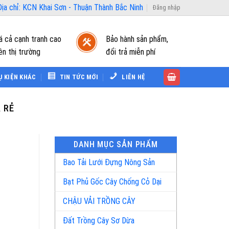
ịa chỉ: KCN Khai Sơn - Thuận Thành Bắc Ninh
Đăng nhập
á cả cạnh tranh cao
Bảo hành sản phẩm,
ên thị trường
đổi trả miễn phí
Ụ KIỆN KHÁC
TIN TỨC MỚI
LIÊN HỆ
 RẺ
DANH MỤC SẢN PHẨM
Bao Tải Lưới Đựng Nông Sản
Bạt Phủ Gốc Cây Chống Cỏ Dại
CHẬU VẢI TRỒNG CÂY
Đất Trồng Cây Sơ Dừa