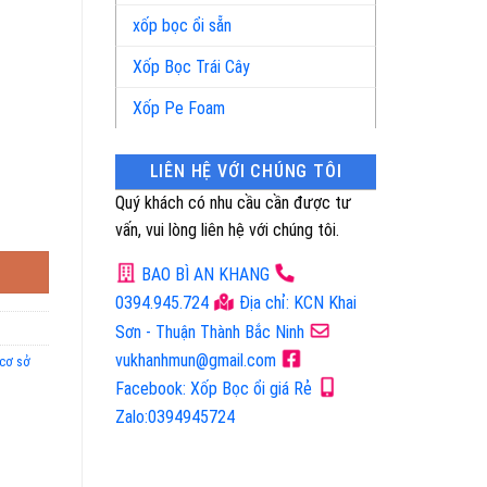
xốp bọc ổi sẵn
Xốp Bọc Trái Cây
Xốp Pe Foam
LIÊN HỆ VỚI CHÚNG TÔI
Quý khách có nhu cầu cần được tư
vấn, vui lòng liên hệ với chúng tôi.
BAO BÌ AN KHANG
0394.945.724
Địa chỉ: KCN Khai
Sơn - Thuận Thành Bắc Ninh
vukhanhmun@gmail.com
cơ sở
Facebook: Xốp Bọc ổi giá Rẻ
Zalo:0394945724