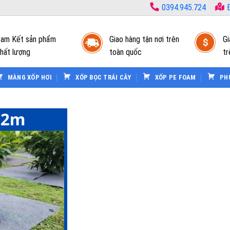
0394.945.724
Đ
am Kết sản phẩm
Giao hàng tận nơi trên
Gi
hất lượng
toàn quốc
tr
MÀNG XỐP HƠI
XỐP BỌC TRÁI CÂY
XỐP PE FOAM
PH