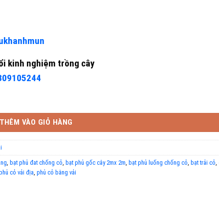
/vukhanhmun
i kinh nghiệm trồng cây
0309105244
THÊM VÀO GIỎ HÀNG
i
ang
,
bạt phủ đat chống cỏ
,
bạt phủ gốc cây 2mx 2m
,
bạt phủ luống chống cỏ
,
bạt trải cỏ
,
phủ cỏ vải địa
,
phủ cỏ bằng vải