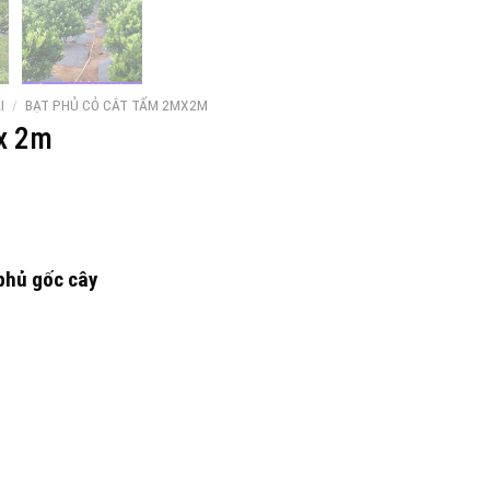
I
/
BẠT PHỦ CỎ CẮT TẤM 2MX2M
mx 2m
 phủ gốc cây