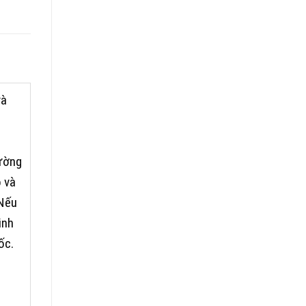
và
ường
o và
 Nếu
inh
ốc.