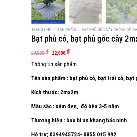
TRANG CHỦ
/
SẢN PHẨM
/
BẠT PHỦ GỐC CÂY CHỐNG CỎ DẠ
Bạt phủ cỏ, bạt phủ gốc cây 2
Giá
Giá
₫
₫
24,000
22,000
gốc
hiện
là:
tại
Thông tin sản phẩm
24,000 ₫.
là:
22,000 ₫.
Tên sản phẩm : bạt phủ cỏ, bạt trải cỏ, bạt
Kích thước: 2mx2m
Màu sắc : xám đen, độ bền 3-5 năm
Thương hiệu : bao bì an khang bắc ninh
Hỗ trợ; 0394945724- 0855 015 992