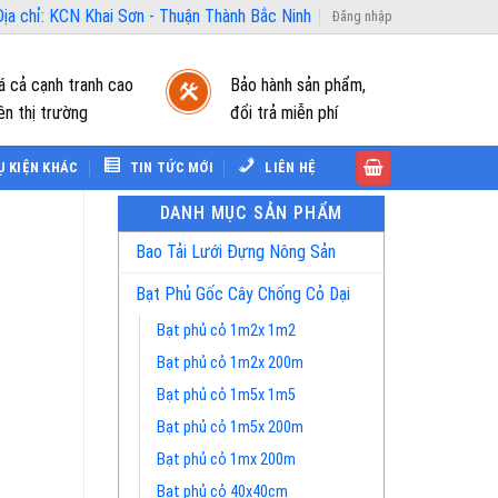
ịa chỉ: KCN Khai Sơn - Thuận Thành Bắc Ninh
Đăng nhập
á cả cạnh tranh cao
Bảo hành sản phẩm,
ên thị trường
đổi trả miễn phí
Ụ KIỆN KHÁC
TIN TỨC MỚI
LIÊN HỆ
DANH MỤC SẢN PHẨM
Bao Tải Lưới Đựng Nông Sản
Bạt Phủ Gốc Cây Chống Cỏ Dại
Bạt phủ cỏ 1m2x 1m2
Bạt phủ cỏ 1m2x 200m
Bạt phủ cỏ 1m5x 1m5
Bạt phủ cỏ 1m5x 200m
Bạt phủ cỏ 1mx 200m
Bạt phủ cỏ 40x40cm