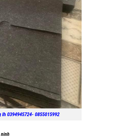
394945724- 0855015992
 ninh