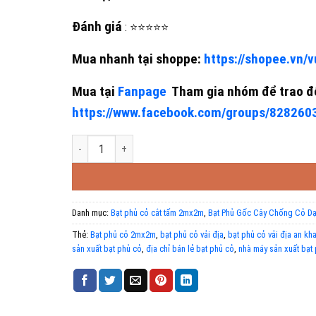
Đánh giá
: ⭐⭐⭐⭐⭐
Mua nhanh tại shoppe:
https://shopee.vn
Mua tại
Fanpage
Tham gia nhóm để trao đổ
https://www.facebook.com/groups/82826
Bạt phủ cỏ, bạt phủ gốc cây 2mx 2m số lượng
Danh mục:
Bạt phủ cỏ cắt tấm 2mx2m
,
Bạt Phủ Gốc Cây Chống Cỏ Dạ
Thẻ:
Bạt phủ cỏ 2mx2m
,
bạt phủ cỏ vải địa
,
bạt phủ cỏ vải địa an kh
sản xuất bạt phủ cỏ
,
địa chỉ bán lẻ bạt phủ cỏ
,
nhà máy sản xuất bạt 