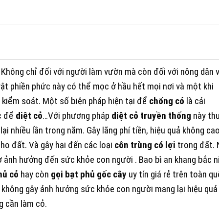
 Không chỉ đối với người làm vườn mà còn đối với nông dân 
ật phiền phức này có thể mọc ở hầu hết mọi nơi và một khi
ó kiểm soát. Một số biện pháp hiện tại để
chống cỏ
là cải
c để
diệt cỏ
…Với phương pháp
diệt cỏ truyền thống
này th
lại nhiều lần trong năm. Gây lãng phí tiền, hiệu quả không ca
ho đất. Và gây hại đến các loại
côn trùng có lợi
trong đất.
ơ ảnh hưởng đến sức khỏe con người . Bao bì an khang bắc n
hủ cỏ
hay còn
gọi bạt phủ gốc cây
uy tín giá rẻ trên toàn qu
o không gây ảnh hưởng sức khỏe con người mang lại hiệu quả
g cần làm cỏ.