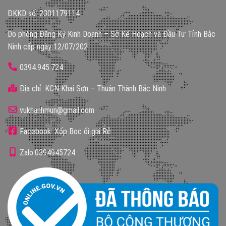
ĐKKD số: 2301179114
Do phòng Đăng Ký Kinh Doanh – Sở Kế Hoạch và Đầu Tư Tỉnh Bắc
Ninh cấp ngày 12/07/202
0394.945.724
Địa chỉ: KCN Khai Sơn – Thuận Thành Bắc Ninh
vukhanhmun@gmail.com
Facebook: Xốp Bọc ổi giá Rẻ
Zalo:0394945724