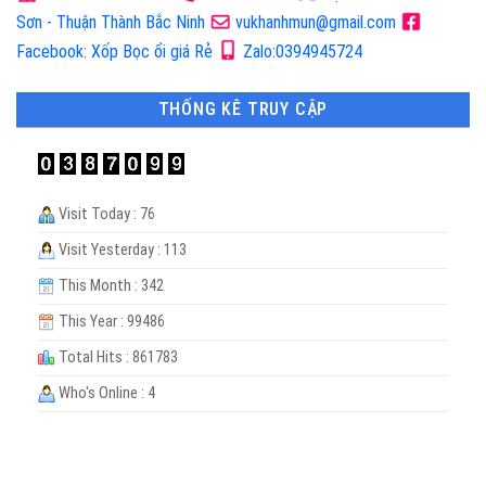
Sơn - Thuận Thành Bắc Ninh
vukhanhmun@gmail.com
Facebook: Xốp Bọc ổi giá Rẻ
Zalo:0394945724
THỐNG KÊ TRUY CẬP
Visit Today : 76
Visit Yesterday : 113
This Month : 342
This Year : 99486
Total Hits : 861783
Who's Online : 4