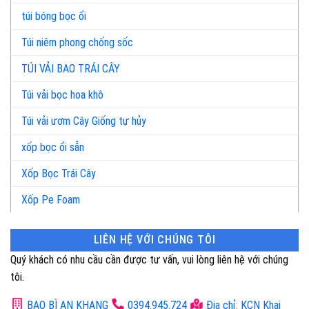
túi bóng bọc ổi
Túi niêm phong chống sốc
TÚI VẢI BAO TRÁI CÂY
Túi vải bọc hoa khô
Túi vải ươm Cây Giống tự hủy
xốp bọc ổi sẵn
Xốp Bọc Trái Cây
Xốp Pe Foam
LIÊN HỆ VỚI CHÚNG TÔI
Quý khách có nhu cầu cần được tư vấn, vui lòng liên hệ với chúng
tôi.
BAO BÌ AN KHANG
0394.945.724
Địa chỉ: KCN Khai