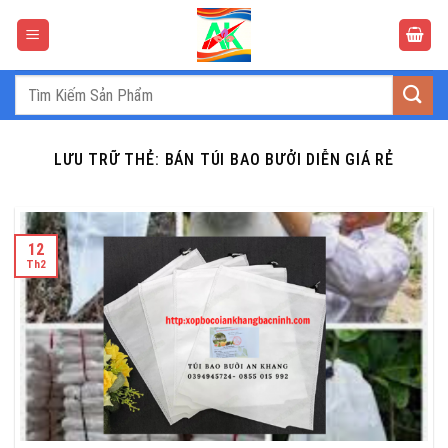
Bỏ
qua
nội
dung
Tìm
kiếm:
LƯU TRỮ THẺ:
BÁN TÚI BAO BƯỞI DIỄN GIÁ RẺ
12
Th2