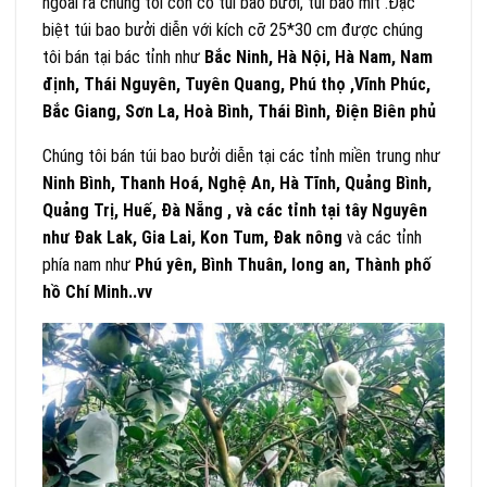
ngoài ra chúng tôi còn có túi bao bưởi, túi bao mít .Đặc
biệt túi bao bưởi diễn với kích cỡ 25*30 cm được chúng
tôi bán tại bác tỉnh như
Bắc Ninh, Hà Nội, Hà Nam, Nam
định, Thái Nguyên, Tuyên Quang, Phú thọ ,Vĩnh Phúc,
Bắc Giang, Sơn La, Hoà Bình, Thái Bình, Điện Biên phủ
Chúng tôi bán túi bao bưởi diễn tại các tỉnh miền trung như
Ninh Bình, Thanh Hoá, Nghệ An, Hà Tĩnh, Quảng Bình,
Quảng Trị, Huế, Đà Nẵng , và các tỉnh tại tây Nguyên
như Đak Lak, Gia Lai, Kon Tum, Đak nông
và các tỉnh
phía nam như
Phú yên, Bình Thuân, long an, Thành phố
hồ Chí Minh..vv