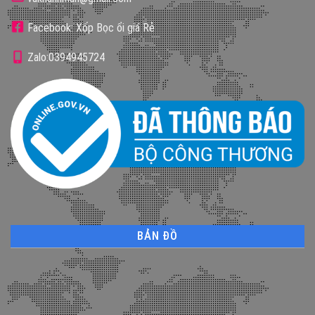
Facebook: Xốp Bọc ổi giá Rẻ
Zalo:0394945724
BẢN ĐỒ