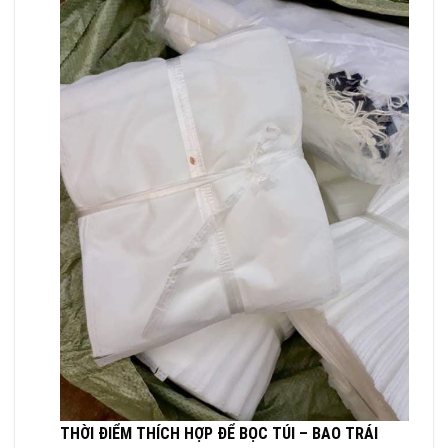
THỜI ĐIỂM THÍCH HỢP ĐỂ BỌC TÚI – BAO TRÁI