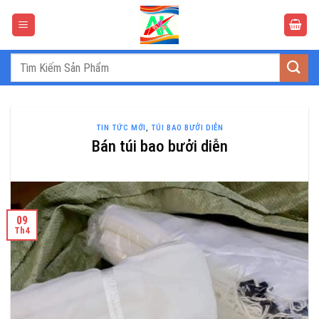
Bỏ
qua
nội
dung
Tìm
kiếm:
TIN TỨC MỚI
,
TÚI BAO BƯỞI DIỄN
Bán túi bao bưởi diễn
09
Th4