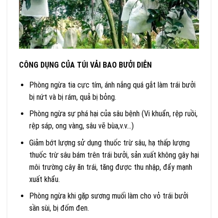
CÔNG DỤNG CỦA TÚI VẢI BAO BƯỞI DIỄN
Phòng ngừa tia cực tím, ánh nắng quá gắt làm trái bưởi
bị nứt và bị rám, quả bị bỏng.
Phòng ngừa sự phá hại của sâu bệnh (Vi khuẩn, rệp ruồi,
rệp sáp, ong vàng, sâu vẽ bùa,v.v…)
Giảm bớt lượng sử dụng thuốc trừ sâu, hạ thấp lượng
thuốc trừ sâu bám trên trái bưởi, sản xuất không gây hại
môi trường cây ăn trái, tăng được thu nhập, đẩy mạnh
xuất khẩu.
Phòng ngừa khi gặp sương muối làm cho vỏ trái bưởi
sần sùi, bị đốm đen.