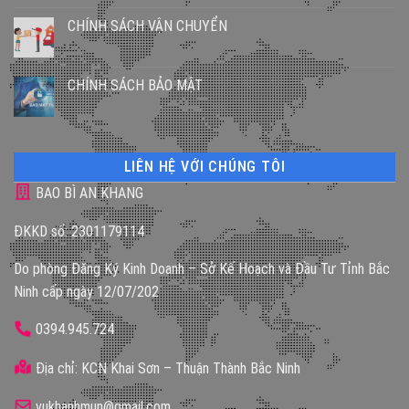
CHÍNH SÁCH VẬN CHUYỂN
CHÍNH SÁCH BẢO MẬT
LIÊN HỆ VỚI CHÚNG TÔI
BAO BÌ AN KHANG
ĐKKD số: 2301179114
Do phòng Đăng Ký Kinh Doanh – Sở Kế Hoạch và Đầu Tư Tỉnh Bắc
Ninh cấp ngày 12/07/202
0394.945.724
Địa chỉ: KCN Khai Sơn – Thuận Thành Bắc Ninh
vukhanhmun@gmail.com