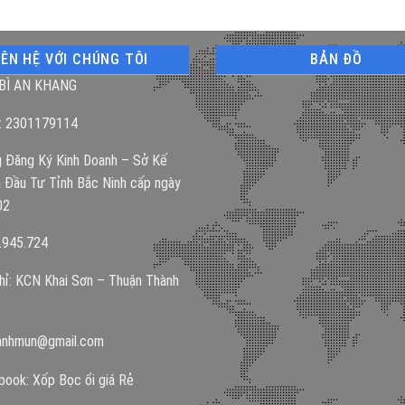
IÊN HỆ VỚI CHÚNG TÔI
BẢN ĐỒ
BÌ AN KHANG
: 2301179114
 Đăng Ký Kinh Doanh – Sở Kế
 Đầu Tư Tỉnh Bắc Ninh cấp ngày
02
.945.724
hỉ: KCN Khai Sơn – Thuận Thành
anhmun@gmail.com
ook: Xốp Bọc ổi giá Rẻ