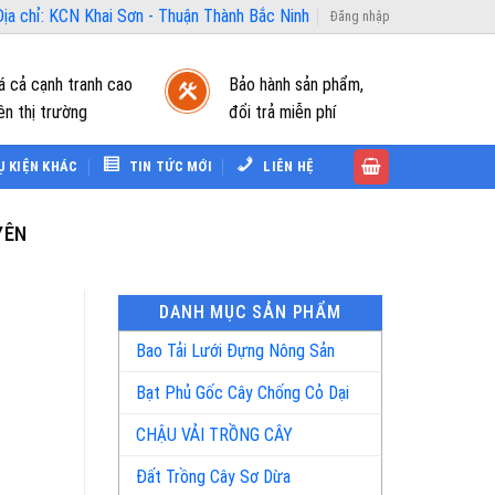
ịa chỉ: KCN Khai Sơn - Thuận Thành Bắc Ninh
Đăng nhập
á cả cạnh tranh cao
Bảo hành sản phẩm,
ên thị trường
đổi trả miễn phí
Ụ KIỆN KHÁC
TIN TỨC MỚI
LIÊN HỆ
YÊN
DANH MỤC SẢN PHẨM
Bao Tải Lưới Đựng Nông Sản
Bạt Phủ Gốc Cây Chống Cỏ Dại
CHẬU VẢI TRỒNG CÂY
Đất Trồng Cây Sơ Dừa