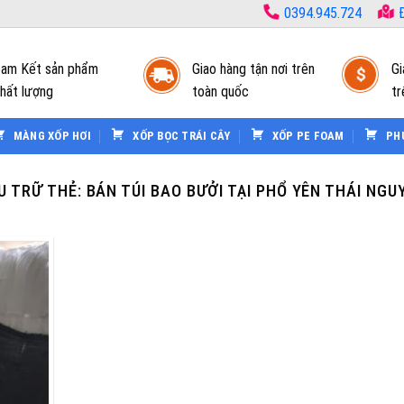
0394.945.724
Đ
am Kết sản phẩm
Giao hàng tận nơi trên
Gi
hất lượng
toàn quốc
tr
MÀNG XỐP HƠI
XỐP BỌC TRÁI CÂY
XỐP PE FOAM
PH
U TRỮ THẺ:
BÁN TÚI BAO BƯỞI TẠI PHỔ YÊN THÁI NGU