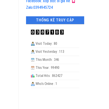
Facebook: Xốp Bọc ổi giá Rẻ
Zalo:0394945724
THỐNG KÊ TRUY CẬP
Visit Today : 80
Visit Yesterday : 113
This Month : 346
This Year : 99490
Total Hits : 862427
Who's Online : 1