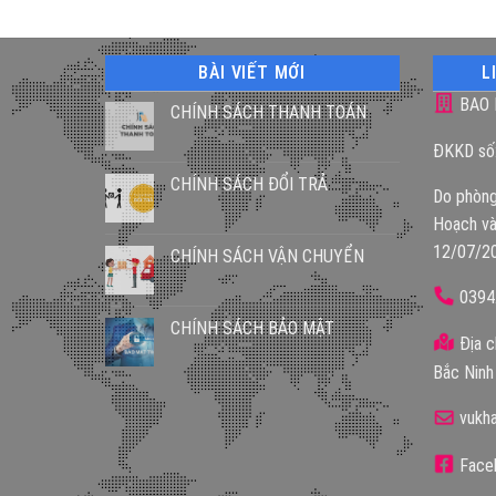
BÀI VIẾT MỚI
L
BAO 
CHÍNH SÁCH THANH TOÁN
ĐKKD số
CHÍNH SÁCH ĐỔI TRẢ
Do phòng
Hoạch và
12/07/2
CHÍNH SÁCH VẬN CHUYỂN
0394
CHÍNH SÁCH BẢO MẬT
Địa c
Bắc Ninh
vukh
Faceb