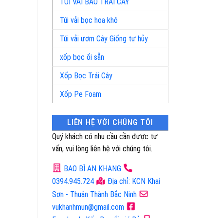
TÚI VẢI BAO TRÁI CÂY
Túi vải bọc hoa khô
Túi vải ươm Cây Giống tự hủy
xốp bọc ổi sẵn
Xốp Bọc Trái Cây
Xốp Pe Foam
LIÊN HỆ VỚI CHÚNG TÔI
Quý khách có nhu cầu cần được tư
vấn, vui lòng liên hệ với chúng tôi.
BAO BÌ AN KHANG
0394.945.724
Địa chỉ: KCN Khai
Sơn - Thuận Thành Bắc Ninh
vukhanhmun@gmail.com