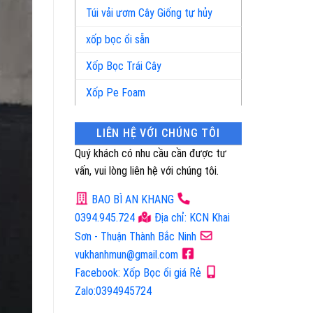
Túi vải ươm Cây Giống tự hủy
xốp bọc ổi sẵn
Xốp Bọc Trái Cây
Xốp Pe Foam
LIÊN HỆ VỚI CHÚNG TÔI
Quý khách có nhu cầu cần được tư
vấn, vui lòng liên hệ với chúng tôi.
BAO BÌ AN KHANG
0394.945.724
Địa chỉ: KCN Khai
Sơn - Thuận Thành Bắc Ninh
vukhanhmun@gmail.com
Facebook: Xốp Bọc ổi giá Rẻ
Zalo:0394945724