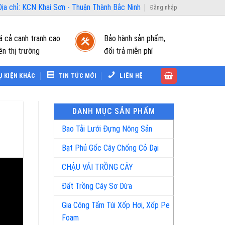
ịa chỉ: KCN Khai Sơn - Thuận Thành Bắc Ninh
Đăng nhập
á cả cạnh tranh cao
Bảo hành sản phẩm,
ên thị trường
đổi trả miễn phí
Ụ KIỆN KHÁC
TIN TỨC MỚI
LIÊN HỆ
DANH MỤC SẢN PHẨM
Bao Tải Lưới Đựng Nông Sản
Bạt Phủ Gốc Cây Chống Cỏ Dại
CHẬU VẢI TRỒNG CÂY
Đất Trồng Cây Sơ Dừa
Gia Công Tấm Túi Xốp Hơi, Xốp Pe
Foam