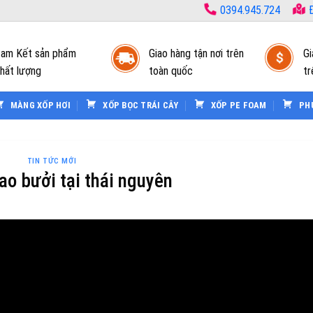
0394.945.724
Đ
am Kết sản phẩm
Giao hàng tận nơi trên
Gi
hất lượng
toàn quốc
tr
MÀNG XỐP HƠI
XỐP BỌC TRÁI CÂY
XỐP PE FOAM
PH
TIN TỨC MỚI
ao bưởi tại thái nguyên