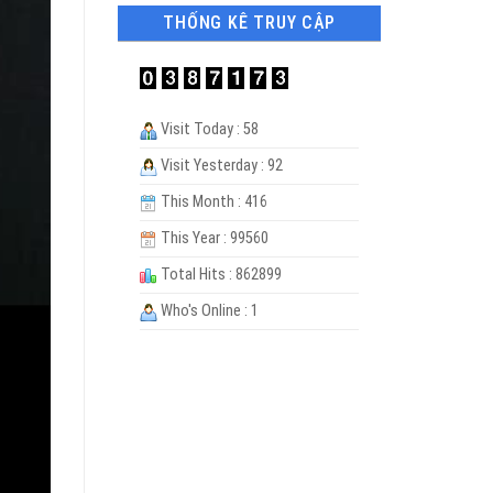
THỐNG KÊ TRUY CẬP
Visit Today : 58
Visit Yesterday : 92
This Month : 416
This Year : 99560
Total Hits : 862899
Who's Online : 1