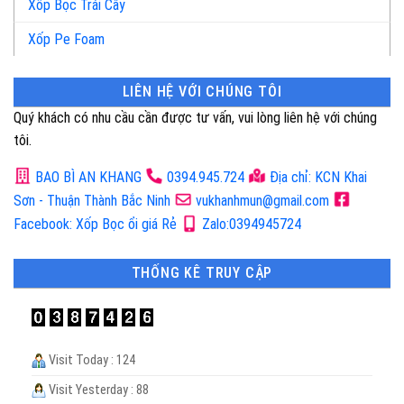
Xốp Bọc Trái Cây
Xốp Pe Foam
LIÊN HỆ VỚI CHÚNG TÔI
Quý khách có nhu cầu cần được tư vấn, vui lòng liên hệ với chúng
tôi.
BAO BÌ AN KHANG
0394.945.724
Địa chỉ: KCN Khai
Sơn - Thuận Thành Bắc Ninh
vukhanhmun@gmail.com
Facebook: Xốp Bọc ổi giá Rẻ
Zalo:0394945724
THỐNG KÊ TRUY CẬP
Visit Today : 124
Visit Yesterday : 88