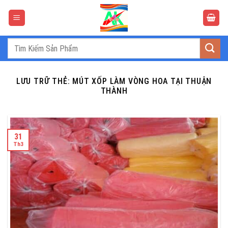
Bỏ
qua
nội
dung
Tìm
kiếm:
LƯU TRỮ THẺ:
MÚT XỐP LÀM VÒNG HOA TẠI THUẬN
THÀNH
31
Th3