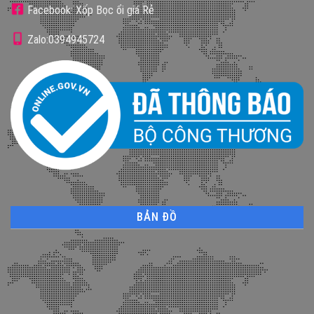
Facebook: Xốp Bọc ổi giá Rẻ
Zalo:0394945724
BẢN ĐỒ