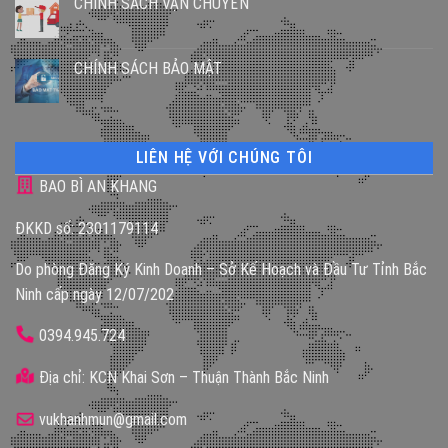
CHÍNH SÁCH VẬN CHUYỂN
CHÍNH SÁCH BẢO MẬT
LIÊN HỆ VỚI CHÚNG TÔI
BAO BÌ AN KHANG
ĐKKD số: 2301179114
Do phòng Đăng Ký Kinh Doanh – Sở Kế Hoạch và Đầu Tư Tỉnh Bắc
Ninh cấp ngày 12/07/202
0394.945.724
Địa chỉ: KCN Khai Sơn – Thuận Thành Bắc Ninh
vukhanhmun@gmail.com