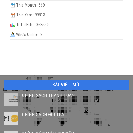
This Month : 669
This Year : 99813
Total Hits : 863560
Who's Online : 2
BÀI VIẾT MỚI
CHÍNH SÁCH THANH TOÁN
CHÍNH SÁCH ĐỔI TRẢ