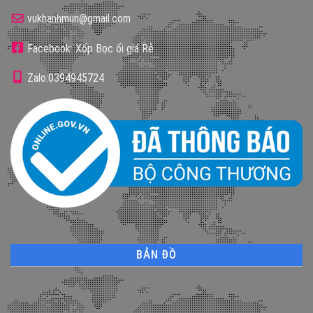
vukhanhmun@gmail.com
Facebook: Xốp Bọc ổi giá Rẻ
Zalo:0394945724
BẢN ĐỒ