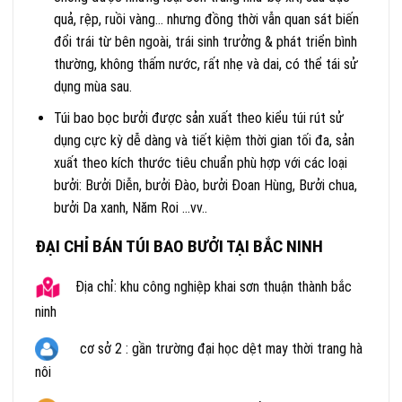
quả, rệp, ruồi vàng… nhưng đồng thời vẫn quan sát biến
đổi trái từ bên ngoài, trái sinh trưởng & phát triển bình
thường, không thấm nước, rất nhẹ và dai, có thể tái sử
dụng mùa sau.
Túi bao bọc bưởi được sản xuất theo kiểu túi rút sử
dụng cực kỳ dễ dàng và tiết kiệm thời gian tối đa, sản
xuất theo kích thước tiêu chuẩn phù hợp với các loại
bưởi: Bưởi Diễn, bưởi Đào, bưởi Đoan Hùng, Bưởi chua,
bưởi Da xanh, Năm Roi …vv..
ĐẠI CHỈ BÁN TÚI BAO BƯỞI TẠI BẮC NINH
Địa chỉ: khu công nghiệp khai sơn thuận thành bắc
ninh
cơ sở 2 : gần trường đại học dệt may thời trang hà
nôi