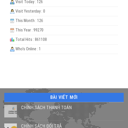
Visit Today : 126
Visit Yesterday : 0
This Month : 126
This Year : 99270
Total Hits : 861108
Who's Online : 1
BÀI VIẾT MỚI
CHÍNH SÁCH THANH TOÁN
CHÍNH SÁCH ĐỔI TRẢ