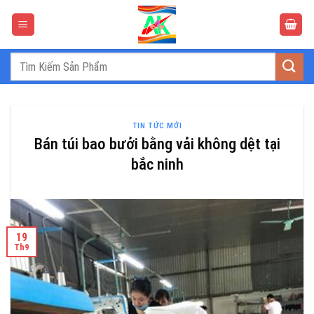
Bỏ
qua
nội
dung
Tìm
kiếm:
TIN TỨC MỚI
Bán túi bao bưởi bằng vải không dệt tại
bắc ninh
19
Th9