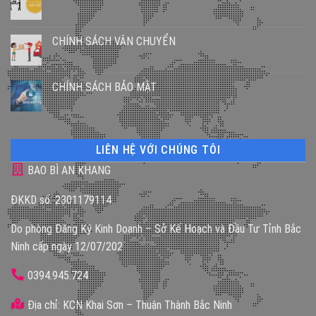
CHÍNH SÁCH VẬN CHUYỂN
CHÍNH SÁCH BẢO MẬT
LIÊN HỆ VỚI CHÚNG TÔI
BAO BÌ AN KHANG
ĐKKD số: 2301179114
Do phòng Đăng Ký Kinh Doanh – Sở Kế Hoạch và Đầu Tư Tỉnh Bắc
Ninh cấp ngày 12/07/202
0394.945.724
Địa chỉ: KCN Khai Sơn – Thuận Thành Bắc Ninh