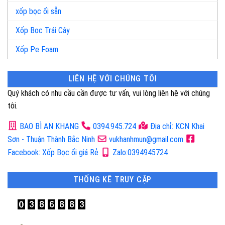
xốp bọc ổi sẵn
Xốp Bọc Trái Cây
Xốp Pe Foam
LIÊN HỆ VỚI CHÚNG TÔI
Quý khách có nhu cầu cần được tư vấn, vui lòng liên hệ với chúng
tôi.
BAO BÌ AN KHANG
0394.945.724
Địa chỉ: KCN Khai
Sơn - Thuận Thành Bắc Ninh
vukhanhmun@gmail.com
Facebook: Xốp Bọc ổi giá Rẻ
Zalo:0394945724
THỐNG KÊ TRUY CẬP