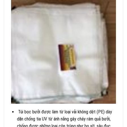
Túi bọc bưởi được làm từ loại vải không dệt (PE) dày
dặn chống tia UV từ ánh nắng gây cháy rám quả bưởi,
chống được những loại côn trùng như bọ xít, sâu đục