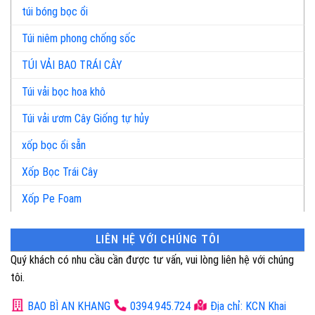
túi bóng bọc ổi
Túi niêm phong chống sốc
TÚI VẢI BAO TRÁI CÂY
Túi vải bọc hoa khô
Túi vải ươm Cây Giống tự hủy
xốp bọc ổi sẵn
Xốp Bọc Trái Cây
Xốp Pe Foam
LIÊN HỆ VỚI CHÚNG TÔI
Quý khách có nhu cầu cần được tư vấn, vui lòng liên hệ với chúng
tôi.
BAO BÌ AN KHANG
0394.945.724
Địa chỉ: KCN Khai