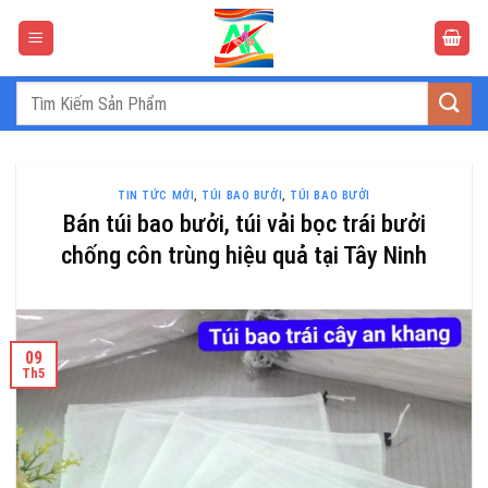
Bỏ
qua
nội
dung
Tìm
kiếm:
TIN TỨC MỚI
,
TÚI BAO BƯỞI
,
TÚI BAO BƯỞI
Bán túi bao bưởi, túi vải bọc trái bưởi
chống côn trùng hiệu quả tại Tây Ninh
09
Th5