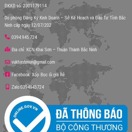
ĐKKD số: 2301179114
Do phòng Đăng Ký Kinh Doanh – Sở Kế Hoạch và Đầu Tư Tỉnh Bắc
Ninh cấp ngày 12/07/202
0394.945.724
Địa chỉ: KCN Khai Sơn – Thuận Thành Bắc Ninh
vukhanhmun@gmail.com
Facebook: Xốp Bọc ổi giá Rẻ
Zalo:0394945724