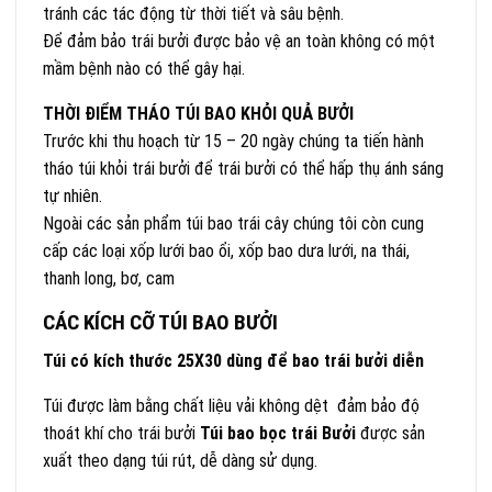
tránh các tác động từ thời tiết và sâu bệnh.
Để đảm bảo trái bưởi được bảo vệ an toàn không có một
mầm bệnh nào có thể gây hại.
THỜI ĐIỂM THÁO TÚI BAO KHỎI QUẢ BƯỞI
Trước khi thu hoạch từ 15 – 20 ngày chúng ta tiến hành
tháo túi khỏi trái bưởi để trái bưởi có thể hấp thụ ánh sáng
tự nhiên.
Ngoài các sản phẩm túi bao trái cây chúng tôi còn cung
cấp các loại xốp lưới bao ổi, xốp bao dưa lưới, na thái,
thanh long, bơ, cam
CÁC KÍCH CỠ TÚI BAO BƯỞI
Túi có kích thước 25X30 dùng để bao trái bưởi diễn
Túi được làm bằng chất liệu vải không dệt đảm bảo độ
thoát khí cho trái bưởi
Túi bao bọc trái Bưởi
được sản
xuất theo dạng túi rút, dễ dàng sử dụng.