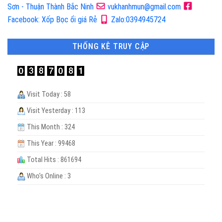
Sơn - Thuận Thành Bắc Ninh
vukhanhmun@gmail.com
Facebook: Xốp Bọc ổi giá Rẻ
Zalo:0394945724
THỐNG KÊ TRUY CẬP
Visit Today : 58
Visit Yesterday : 113
This Month : 324
This Year : 99468
Total Hits : 861694
Who's Online : 3