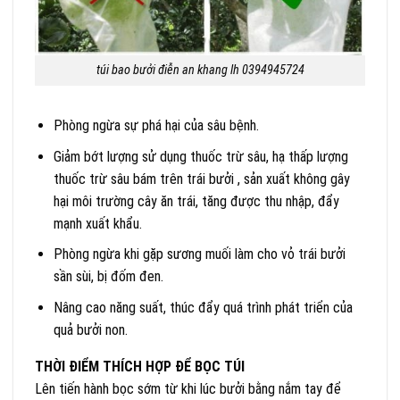
túi bao bưởi điễn an khang lh 0394945724
Phòng ngừa sự phá hại của sâu bệnh.
Giảm bớt lượng sử dụng thuốc trừ sâu, hạ thấp lượng
thuốc trừ sâu bám trên trái bưởi , sản xuất không gây
hại môi trường cây ăn trái, tăng được thu nhập, đẩy
mạnh xuất khẩu.
Phòng ngừa khi gặp sương muối làm cho vỏ trái bưởi
sần sùi, bị đốm đen.
Nâng cao năng suất, thúc đẩy quá trình phát triển của
quả bưởi non.
THỜI ĐIỂM THÍCH HỢP ĐỂ BỌC TÚI
Lên tiến hành bọc sớm từ khi lúc bưởi bằng nắm tay để