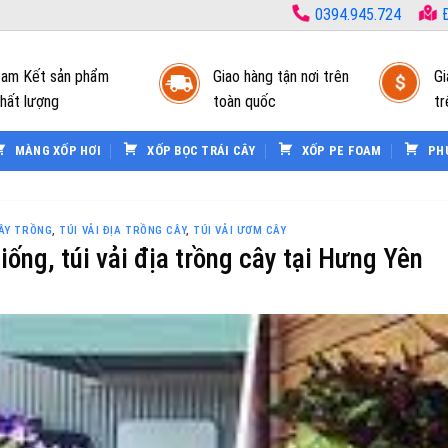
0394.945.724
Đ
am Kết sản phẩm
Giao hàng tận nơi trên
Gi
hất lượng
toàn quốc
tr
MÀNG XỐP HƠI
XỐP BỌC TRÁI CÂY
XỐP PE FOAM
PH
ÂY TRỒNG
,
TÚI VẢI ĐỊA TRỒNG CÂY
,
TÚI VẢI ƯƠM CÂY
iống, túi vải địa trồng cây tại Hưng Yên