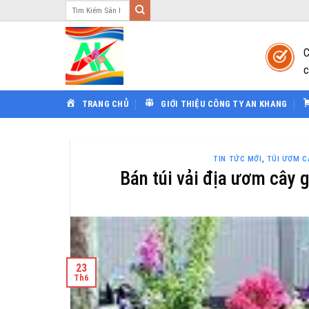
Tìm
Bỏ
kiếm:
qua
nội
C
dung
c
TRANG CHỦ
GIỚI THIỆU CÔNG TY AN KHANG
TIN TỨC MỚI
,
TÚI ƯƠM C
Bán túi vải địa ươm cây g
23
Th6