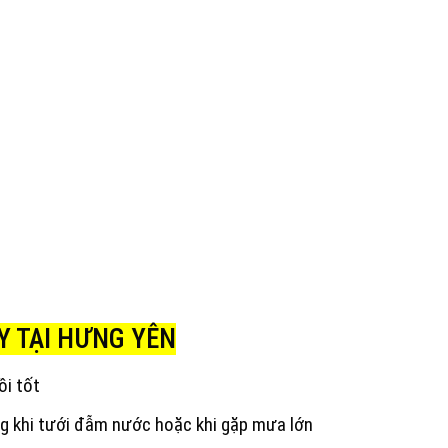
Y TẠI HƯNG YÊN
ồi tốt
g khi tưới đẫm nước hoặc khi gặp mưa lớn