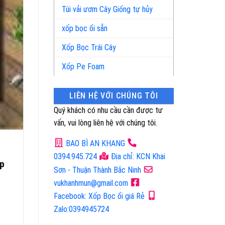
Túi vải ươm Cây Giống tự hủy
xốp bọc ổi sẵn
Xốp Bọc Trái Cây
Xốp Pe Foam
LIÊN HỆ VỚI CHÚNG TÔI
Quý khách có nhu cầu cần được tư
vấn, vui lòng liên hệ với chúng tôi.
BAO BÌ AN KHANG
0394.945.724
Địa chỉ: KCN Khai
ốp
Sơn - Thuận Thành Bắc Ninh
vukhanhmun@gmail.com
Facebook: Xốp Bọc ổi giá Rẻ
Zalo:0394945724