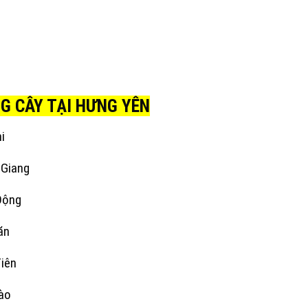
NG CÂY TẠI HƯNG YÊN
i
u Giang
 Động
ăn
Tiên
Hào