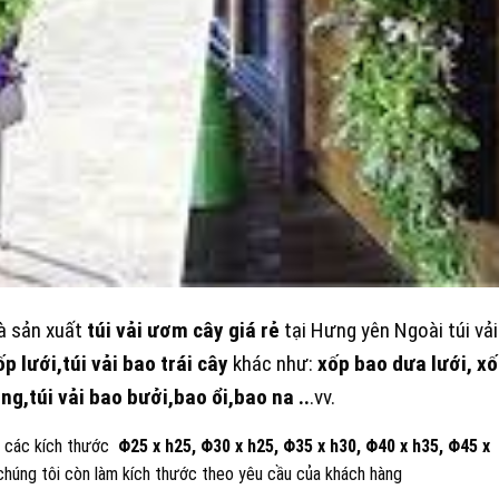
à sản xuất
túi vải ươm cây giá rẻ
tại Hưng yên Ngoài túi vải
p lưới,túi vải bao trái cây
khác như:
xốp bao dưa lưới, x
ng,túi vải bao bưởi,bao ổi,bao na ..
.vv.
có các kích thước
Φ25 x h25
, Φ30 x h25, Φ35 x h30, Φ40 x h35, Φ45 x
 chúng tôi còn làm kích thước theo yêu cầu của khách hàng