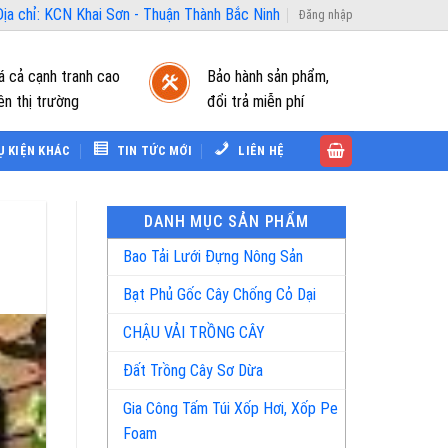
ịa chỉ: KCN Khai Sơn - Thuận Thành Bắc Ninh
Đăng nhập
á cả cạnh tranh cao
Bảo hành sản phẩm,
ên thị trường
đổi trả miễn phí
Ụ KIỆN KHÁC
TIN TỨC MỚI
LIÊN HỆ
DANH MỤC SẢN PHẨM
Bao Tải Lưới Đựng Nông Sản
Bạt Phủ Gốc Cây Chống Cỏ Dại
CHẬU VẢI TRỒNG CÂY
Đất Trồng Cây Sơ Dừa
Gia Công Tấm Túi Xốp Hơi, Xốp Pe
Foam