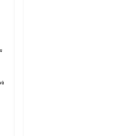
âu
 và