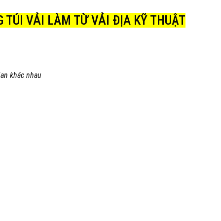
 TÚI VẢI LÀM TỪ VẢI ĐỊA KỸ THUẬT
gian khác nhau