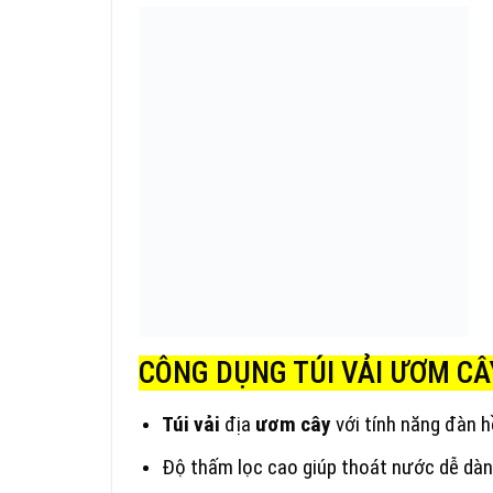
CÔNG DỤNG TÚI VẢI ƯƠM CÂ
Túi vải
địa
ươm cây
với tính năng đàn h
Độ thấm lọc cao giúp thoát nước dễ dàn