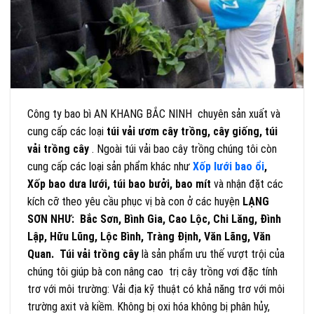
Công ty bao bì AN KHANG BẮC NINH chuyên sản xuất và
cung cấp các loại
túi vải ươm cây trồng, cây giống, túi
vải trồng cây
. Ngoài túi vải bao cây trồng chúng tôi còn
cung cấp các loại sản phẩm khác như
Xốp lưới bao ổi
,
Xốp bao dưa lưới, túi bao bưởi, bao mít
và nhận đặt các
kích cỡ theo yêu cầu phục vị bà con ở các huyện
LẠNG
SƠN NHƯ: Bắc Sơn, Bình Gia, Cao Lộc, Chi Lăng, Đình
Lập, Hữu Lũng, Lộc Bình, Tràng Định, Văn Lãng, Văn
Quan. Túi vải trồng cây
là sản phẩm ưu thế vượt trội của
chúng tôi giúp bà con nâng cao trị cây trồng vơi đặc tính
trơ với môi trường: Vải địa kỹ thuật có khả năng trơ với môi
trường axit và kiềm. Không bị oxi hóa không bị phân hủy,