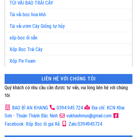
TÚI VẢI BAO TRÁI CÂY
Túi vải bọc hoa khô
Túi vải ươm Cây Giống tự hủy
xốp bọc ổi sẵn
Xốp Bọc Trái Cây
Xốp Pe Foam
LIÊN HỆ VỚI CHÚNG TÔI
Quý khách có nhu cầu cần được tư vấn, vui lòng liên hệ với chúng
tôi.
BAO BÌ AN KHANG
0394.945.724
Địa chỉ: KCN Khai
Sơn - Thuận Thành Bắc Ninh
vukhanhmun@gmail.com
Facebook: Xốp Bọc ổi giá Rẻ
Zalo:0394945724