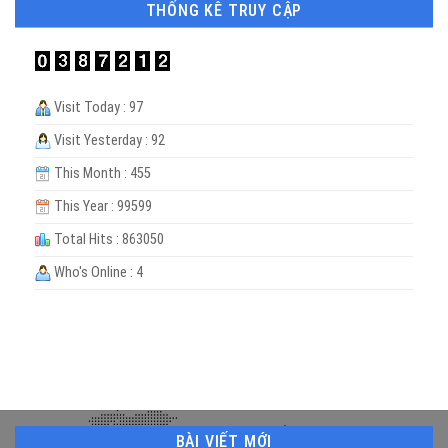
THỐNG KÊ TRUY CẬP
Visit Today : 97
Visit Yesterday : 92
This Month : 455
This Year : 99599
Total Hits : 863050
Who's Online : 4
BÀI VIẾT MỚI