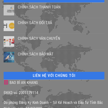
CHÍNH SÁCH THANH TOÁN
CHÍNH SÁCH ĐỔI TRẢ
CHÍNH SÁCH VẬN CHUYỂN
CHÍNH SÁCH BẢO MẬT
LIÊN HỆ VỚI CHÚNG TÔI
BAO BÌ AN KHANG
ĐKKD số: 2301179114
Do phòng Đăng Ký Kinh Doanh – Sở Kế Hoạch và Đầu Tư Tỉnh Bắc