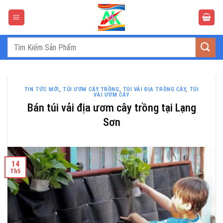
Bỏ
qua
nội
dung
Tìm
kiếm:
TIN TỨC MỚI
,
TÚI ƯƠM CÂY TRỒNG
,
TÚI VẢI ĐỊA TRỒNG CÂY
,
TÚI
VẢI ƯƠM CÂY
Bán túi vải địa ươm cây trồng tại Lạng
Sơn
14
Th5