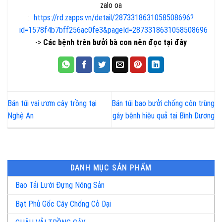
zalo oa
:
https://rd.zapps.vn/detail/2873318631058508696?
id=1578f4b7bff256ac0fe3&pageId=2873318631058508696
->
Các bệnh trên bưởi bà con nên đọc tại đây
Bán túi vai ươm cây trồng tại
Bán túi bao bưởi chống côn trùng
Nghệ An
gây bệnh hiệu quả tại Bình Dương
DANH MỤC SẢN PHẨM
Bao Tải Lưới Đựng Nông Sản
Bạt Phủ Gốc Cây Chống Cỏ Dại