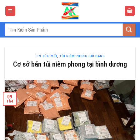
Bỏ
qua
nội
dung
Tìm
kiếm:
TIN TỨC MỚI
,
TÚI NIÊM PHONG GÓI HÀNG
Cơ sở bán túi niêm phong tại bình dương
09
Th4