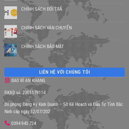
CHÍNH SÁCH ĐỔI TRẢ
CHÍNH SÁCH VẬN CHUYỂN
CHÍNH SÁCH BẢO MẬT
LIÊN HỆ VỚI CHÚNG TÔI
BAO BÌ AN KHANG
ĐKKD số: 2301179114
Do phòng Đăng Ký Kinh Doanh – Sở Kế Hoạch và Đầu Tư Tỉnh Bắc
Ninh cấp ngày 12/07/202
0394.945.724