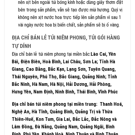
nên xịt bên ngoài túi bóng kính hoặc dùng giấy thơm đặt
bên trong sản phẩm, vẫn sẽ tạo được mùi hương. Quý vị
không nên xịt nước hoa trực tiếp lên sản phẩm vì sau 1
vài ngày nước hoa bị biến chất, sản phẩm sẽ bị ố vàng.
ĐỊA CHỈ BÁN LẺ TÚI NIÊM PHONG, TÚI GÓI HÀNG
TỰ DÍNH
Địa chỉ bán lẻ túi niêm phong tại miền bắc:
Lào Cai, Yên
Bái, Điện Biên, Hoà Bình, Lai Châu, Sơn La; Tỉnh Hà
Giang, Cao Bằng, Bắc Kạn, Lạng Sơn, Tuyên Quang,
Thái Nguyên, Phú Thọ, Bắc Giang, Quảng Ninh; Tỉnh
Bắc Ninh, Hà Nam, Hà Nội, Hải Dương, Hải Phòng,
Hưng Yên, Nam Định, Ninh Bình, Thái Bình, Vĩnh Phúc
Địa chỉ bán túi niêm phong tại miền trung: Thanh Hoá,
Nghệ An, Hà
Tĩnh
, Quảng Bình, Quảng Trị và Thừa
Thiên-Huế, Kon Tum, Gia Lai, Đắc Lắc, Đắc Nông và
Lâm Đồng, Đà Nẵng, Quảng Nam, Quảng Ngãi, Bình
Định, Phú Yên, Khánh Hoà, Ninh Thuận và Bình Thuận.