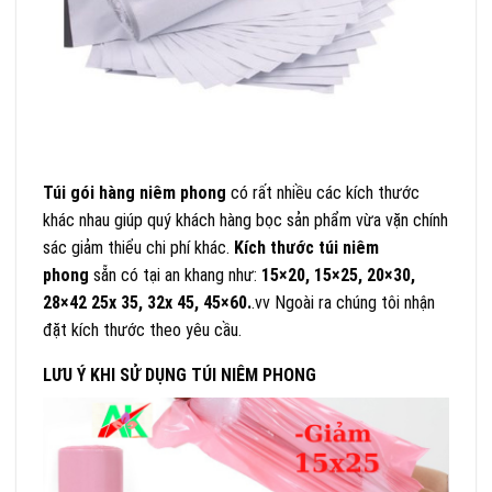
Túi gói hàng niêm phong
có rất nhiều các kích thước
khác nhau giúp quý khách hàng bọc sản phẩm vừa vặn chính
sác giảm thiểu chi phí khác.
Kích thước túi niêm
phong
sẵn có tại an khang như:
15×20, 15×25, 20×30,
28×42 25x 35, 32x 45, 45×60.
.vv Ngoài ra chúng tôi nhận
đặt kích thước theo yêu cầu.
LƯU Ý KHI SỬ DỤNG TÚI NIÊM PHONG