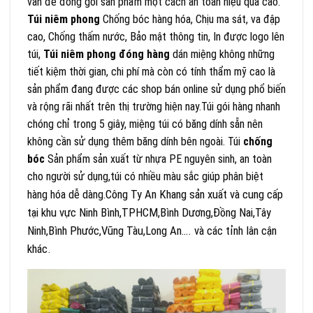
vấn đề đóng gói sản phẩm một cách an toàn hiệu quả cao.
Túi niêm phong
Chống bóc hàng hóa, Chịu ma sát, va đập
cao, Chống thấm nước, Bảo mật thông tin, In được logo lên
túi,
Túi niêm phong đóng hàng
dán miệng không những
tiết kiệm thời gian, chi phí mà còn có tính thẩm mỹ cao là
sản phẩm đang được các shop bán online sử dụng phổ biến
và rộng rãi nhất trên thị trường hiện nay.Túi gói hàng nhanh
chóng chỉ trong 5 giây, miệng túi có băng dính sẵn nên
không cần sử dụng thêm băng dính bên ngoài. Túi
chống
bóc
Sản phẩm sản xuất từ nhựa PE nguyên sinh, an toàn
cho người sử dụng,túi có nhiều màu sắc giúp phân biệt
Công Ty An Khang sản xuất và cung cấp
hàng hóa dễ dàng.
tại khu vực Ninh Bình,TPHCM,Bình Dương,Đồng Nai,Tây
Ninh,Bình Phước,Vũng Tàu,Long An…. và các tỉnh lân cận
khác.