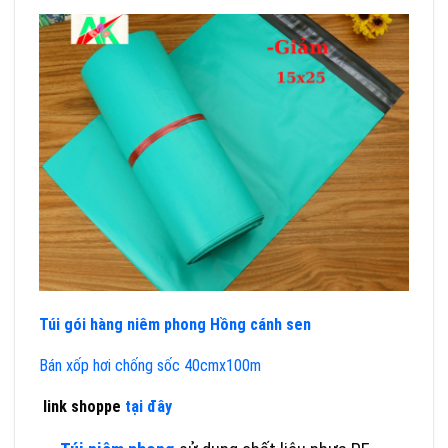
Túi gói hàng niêm phong Hồng cánh sen
Bán xốp hơi chống sốc 40cmx100m
link shoppe
tại đây