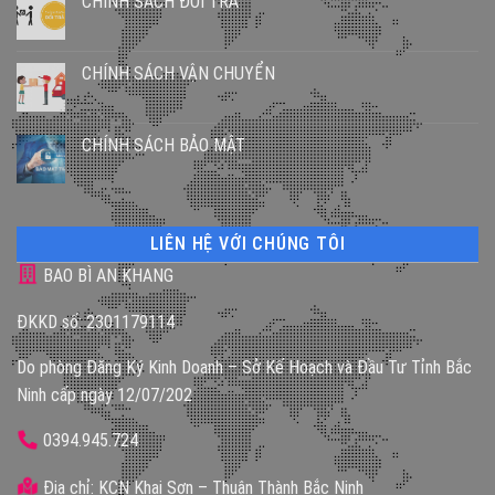
CHÍNH SÁCH ĐỔI TRẢ
CHÍNH SÁCH VẬN CHUYỂN
CHÍNH SÁCH BẢO MẬT
LIÊN HỆ VỚI CHÚNG TÔI
BAO BÌ AN KHANG
ĐKKD số: 2301179114
Do phòng Đăng Ký Kinh Doanh – Sở Kế Hoạch và Đầu Tư Tỉnh Bắc
Ninh cấp ngày 12/07/202
0394.945.724
Địa chỉ: KCN Khai Sơn – Thuận Thành Bắc Ninh