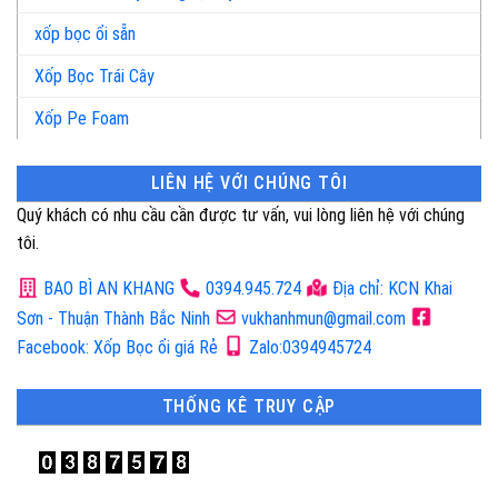
xốp bọc ổi sẵn
Xốp Bọc Trái Cây
Xốp Pe Foam
LIÊN HỆ VỚI CHÚNG TÔI
Quý khách có nhu cầu cần được tư vấn, vui lòng liên hệ với chúng
tôi.
BAO BÌ AN KHANG
0394.945.724
Địa chỉ: KCN Khai
Sơn - Thuận Thành Bắc Ninh
vukhanhmun@gmail.com
Facebook: Xốp Bọc ổi giá Rẻ
Zalo:0394945724
THỐNG KÊ TRUY CẬP