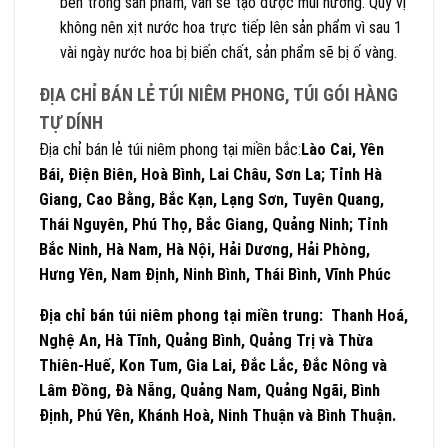
bên trong sản phẩm, vẫn sẽ tạo được mùi hương. Quý vị
không nên xịt nước hoa trực tiếp lên sản phẩm vì sau 1
vài ngày nước hoa bị biến chất, sản phẩm sẽ bị ố vàng.
ĐỊA CHỈ BÁN LẺ TÚI NIÊM PHONG, TÚI GÓI HÀNG
TỰ DÍNH
Địa chỉ bán lẻ túi niêm phong tại miền bắc:
Lào Cai, Yên
Bái, Điện Biên, Hoà Bình, Lai Châu, Sơn La; Tỉnh Hà
Giang, Cao Bằng, Bắc Kạn, Lạng Sơn, Tuyên Quang,
Thái Nguyên, Phú Thọ, Bắc Giang, Quảng Ninh; Tỉnh
Bắc Ninh, Hà Nam, Hà Nội, Hải Dương, Hải Phòng,
Hưng Yên, Nam Định, Ninh Bình, Thái Bình, Vĩnh Phúc
Địa chỉ bán túi niêm phong tại miền trung: Thanh Hoá,
Nghệ An, Hà
Tĩnh
, Quảng Bình, Quảng Trị và Thừa
Thiên-Huế, Kon Tum, Gia Lai, Đắc Lắc, Đắc Nông và
Lâm Đồng, Đà Nẵng, Quảng Nam, Quảng Ngãi, Bình
Định, Phú Yên, Khánh Hoà, Ninh Thuận và Bình Thuận.