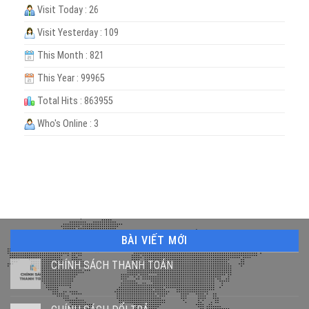
Visit Today : 26
Visit Yesterday : 109
This Month : 821
This Year : 99965
Total Hits : 863955
Who's Online : 3
BÀI VIẾT MỚI
CHÍNH SÁCH THANH TOÁN