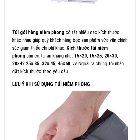
Túi gói hàng niêm phong
có rất nhiều các kích thước
khác nhau giúp quý khách hàng bọc sản phẩm vừa vặn chính
sác giảm thiểu chi phí khác.
Kích thước túi niêm
phong
sẵn có tại an khang như:
15×20, 15×25, 20×30,
28×42 25x 35, 32x 45, 45×60.
.vv Ngoài ra chúng tôi nhận
đặt kích thước theo yêu cầu.
LƯU Ý KHI SỬ DỤNG TÚI NIÊM PHONG