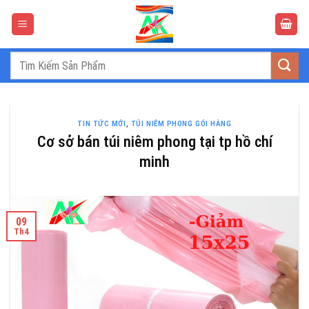
Bỏ
qua
nội
dung
Tìm
kiếm:
TIN TỨC MỚI
,
TÚI NIÊM PHONG GÓI HÀNG
Cơ sở bán túi niêm phong tại tp hồ chí
minh
09
Th4