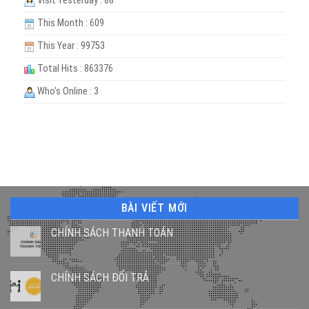
Visit Yesterday : 88
This Month : 609
This Year : 99753
Total Hits : 863376
Who's Online : 3
BÀI VIẾT MỚI
CHÍNH SÁCH THANH TOÁN
CHÍNH SÁCH ĐỔI TRẢ