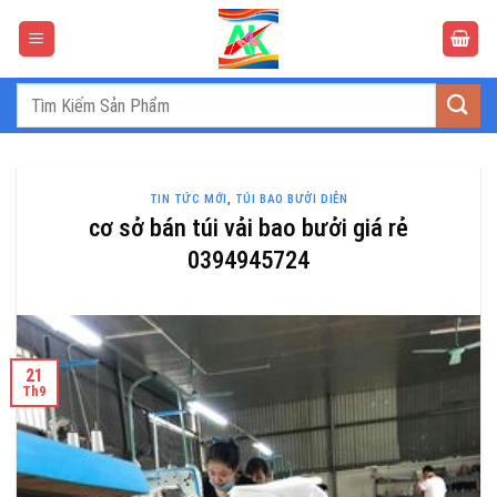
Bỏ
qua
nội
dung
Tìm
kiếm:
TIN TỨC MỚI
,
TÚI BAO BƯỞI DIỄN
cơ sở bán túi vải bao bưởi giá rẻ
0394945724
21
Th9