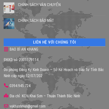
CHÍNH SÁCH VẬN CHUYỂN
CHÍNH SÁCH BẢO MẬT
LIÊN HỆ VỚI CHÚNG TÔI
BAO BÌ AN KHANG
ĐKKD số: 2301179114
Do phòng Đăng Ký Kinh Doanh – Sở Kế Hoạch và Đầu Tư Tỉnh Bắc
Ninh cấp ngày 12/07/202
0394.945.724
Địa chỉ: KCN Khai Sơn – Thuận Thành Bắc Ninh
vukhanhmun@gmail.com