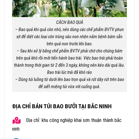
CÁCH BAO QUẢ
– Bao quả khi quả còn nhỏ, nên dùng các chế phẩm BVTV phun
xịt để diệt các loại côn trùng sâu non nhện nắm bệnh bám sẵn
trên quả non trước khi bao.
– Sau khi xử lý bằng chế phẩm BVTV phải chờ cho chúng bám
trên quả khô rồi mới tiến hành bao trái. Việc bao trái phải hoàn
thành trong thời gian từ 2 đến 3 ngày, không nên kéo dài quá lâu.
Bao trái lúc trái đã khô ráo
– Dùng túi luồng từ dưới lên bao trọn quả và rút dây rút trên bao
để siết miệng túi vừa với cuống quả.
ĐỊA CHỈ BÁN TÚI BAO BƯỞI TẠI BẮC NINH
Địa chỉ: khu công nghiệp khai sơn thuận thành bắc
ninh