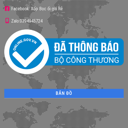
Facebook: Xốp Bọc ổi giá Rẻ
Zalo:0394945724
BẢN ĐỒ