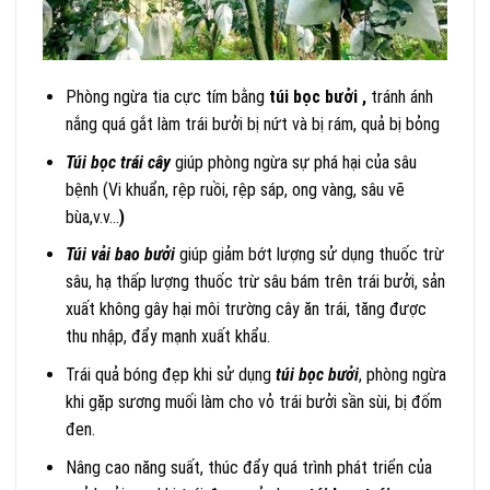
Phòng ngừa tia cực tím bằng
túi bọc bưởi ,
tránh ánh
nắng quá gắt làm trái bưởi bị nứt và bị rám, quả bị bỏng
Túi bọc trái cây
giúp phòng ngừa sự phá hại của sâu
bệnh (Vi khuẩn, rệp ruồi, rệp sáp, ong vàng, sâu vẽ
bùa,v.v…
)
Túi vải bao bưởi
giúp giảm bớt lượng sử dụng thuốc trừ
sâu, hạ thấp lượng thuốc trừ sâu bám trên trái bưởi, sản
xuất không gây hại môi trường cây ăn trái, tăng được
thu nhập, đẩy mạnh xuất khẩu.
Trái quả bóng đẹp khi sử dụng
túi bọc bưởi
, phòng ngừa
khi gặp sương muối làm cho vỏ trái bưởi sần sùi, bị đốm
đen.
Nâng cao năng suất, thúc đẩy quá trình phát triển của