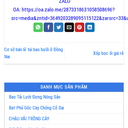
ZALO
OA:
https://oa.zalo.me/2873318631058508696?
src=media&zntid=3649203289095115122&zarsrc=33
Cơ sở bán lẻ túi bao bưởi ở Đồng
Xốp bọc ổi giá rẻ
Nai
DANH MỤC SẢN PHẨM
Bao Tải Lưới Đựng Nông Sản
Bạt Phủ Gốc Cây Chống Cỏ Dại
CHẬU VẢI TRỒNG CÂY