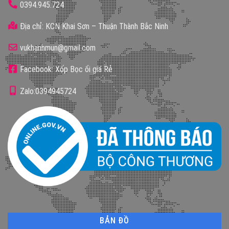
0394.945.724
Địa chỉ: KCN Khai Sơn – Thuận Thành Bắc Ninh
vukhanhmun@gmail.com
Facebook: Xốp Bọc ổi giá Rẻ
Zalo:0394945724
BẢN ĐỒ