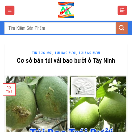
Bỏ
qua
nội
dung
Tìm
kiếm:
TIN TỨC MỚI
,
TÚI BAO BƯỞI
,
TÚI BAO BƯỞI
Cơ sở bán túi vải bao bưởi ở Tây Ninh
12
Th2