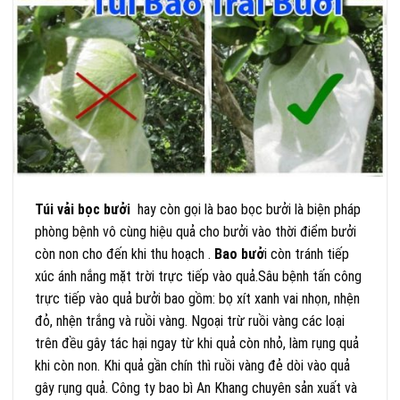
Túi vải bọc bưởi
hay còn gọi là bao bọc bưởi là biện pháp
phòng bệnh vô cùng hiệu quả cho bưởi vào thời điểm bưởi
còn non cho đến khi thu hoạch .
Bao bưở
i còn tránh tiếp
xúc ánh nắng mặt trời trực tiếp vào quả.Sâu bệnh tấn công
trực tiếp vào quả bưởi bao gồm: bọ xít xanh vai nhọn, nhện
đỏ, nhện trắng và ruồi vàng. Ngoại trừ ruồi vàng các loại
trên đều gây tác hại ngay từ khi quả còn nhỏ, làm rụng quả
khi còn non. Khi quả gần chín thì ruồi vàng đẻ dòi vào quả
gây rụng quả. Công ty bao bì An Khang chuyên sản xuất và