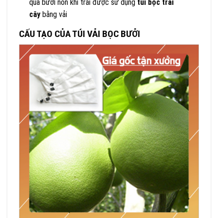
quả bưởi non khi trái được sử dụng
túi bọc trái
cây
bằng vải
CẤU TẠO CỦA TÚI VẢI BỌC BƯỞI