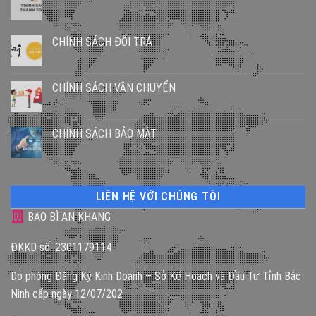
CHÍNH SÁCH ĐỔI TRẢ
CHÍNH SÁCH VẬN CHUYỂN
CHÍNH SÁCH BẢO MẬT
LIÊN HỆ VỚI CHÚNG TÔI
BAO BÌ AN KHANG
ĐKKD số: 2301179114
Do phòng Đăng Ký Kinh Doanh – Sở Kế Hoạch và Đầu Tư Tỉnh Bắc
Ninh cấp ngày 12/07/202