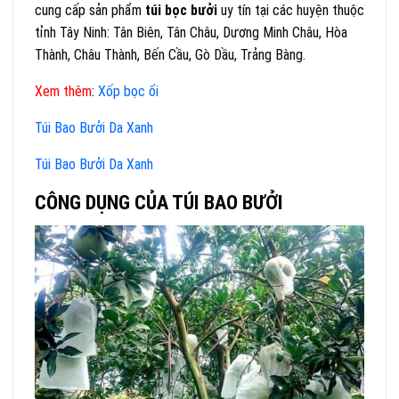
cung cấp sản phẩm
túi bọc bưởi
uy tín tại các huyện thuộc
tỉnh Tây Ninh: Tân Biên, Tân Châu, Dương Minh Châu, Hòa
Thành, Châu Thành, Bến Cầu, Gò Dầu, Trảng Bàng.
Xem thêm
:
Xốp bọc ổi
Túi Bao Bưởi Da Xanh
Túi Bao Bưởi Da X
anh
CÔNG DỤNG CỦA TÚI BAO BƯỞI