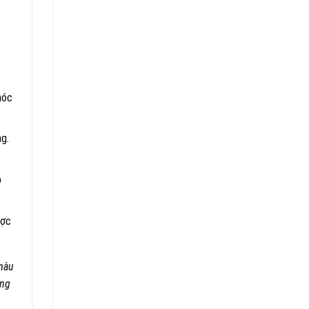
móc
ng.
p
ược
 màu
úng