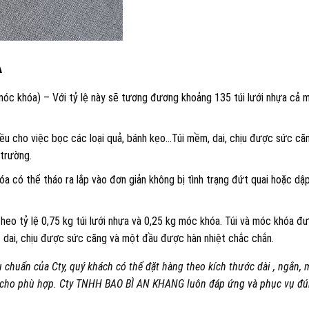
A
 móc khóa) – Với tỷ lệ này sẽ tương đương khoảng 135 túi lưới nhựa cả 
iều cho việc bọc các loại quả, bánh kẹo…Túi mềm, dai, chịu được sức că
 trường.
a có thể tháo ra lắp vào đơn giản không bị tình trạng đứt quai hoặc dậ
heo tỷ lệ 0,75 kg túi lưới nhựa và 0,25 kg móc khóa. Túi và móc khóa đ
ất dai, chịu được sức căng và một đầu được hàn nhiệt chắc chắn.
 chuẩn của Cty, quý khách có thể đặt hàng theo kích thước dài , ngắn,
m cho phù hợp. Cty TNHH BAO BÌ AN KHANG luôn đáp ứng và phục vụ đ