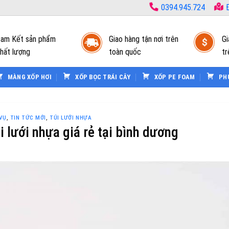
0394.945.724
Đ
am Kết sản phẩm
Giao hàng tận nơi trên
Gi
hất lượng
toàn quốc
tr
MÀNG XỐP HƠI
XỐP BỌC TRÁI CÂY
XỐP PE FOAM
PH
 VỤ
,
TIN TỨC MỚI
,
TÚI LƯỚI NHỰA
i lưới nhựa giá rẻ tại bình dương