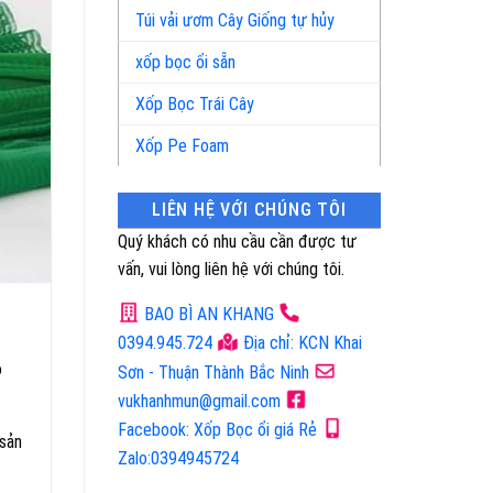
Túi vải ươm Cây Giống tự hủy
xốp bọc ổi sẵn
Xốp Bọc Trái Cây
Xốp Pe Foam
LIÊN HỆ VỚI CHÚNG TÔI
Quý khách có nhu cầu cần được tư
vấn, vui lòng liên hệ với chúng tôi.
BAO BÌ AN KHANG
0394.945.724
Địa chỉ: KCN Khai
ỏ
Sơn - Thuận Thành Bắc Ninh
vukhanhmun@gmail.com
Facebook: Xốp Bọc ổi giá Rẻ
 sản
Zalo:0394945724