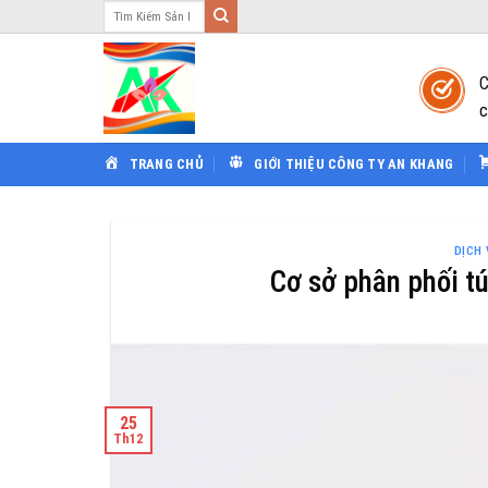
Tìm
Bỏ
kiếm:
qua
nội
C
dung
c
TRANG CHỦ
GIỚI THIỆU CÔNG TY AN KHANG
DỊCH
Cơ sở phân phối tú
25
Th12