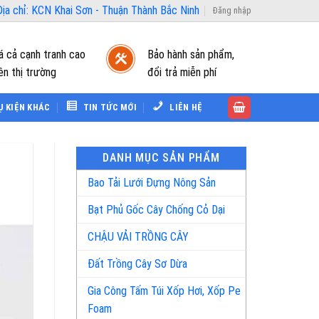
ịa chỉ: KCN Khai Sơn - Thuận Thành Bắc Ninh
Đăng nhập
á cả cạnh tranh cao
Bảo hành sản phẩm,
ên thị trường
đổi trả miễn phí
Ụ KIỆN KHÁC
TIN TỨC MỚI
LIÊN HỆ
DANH MỤC SẢN PHẨM
Bao Tải Lưới Đựng Nông Sản
Bạt Phủ Gốc Cây Chống Cỏ Dại
CHẬU VẢI TRỒNG CÂY
Đất Trồng Cây Sơ Dừa
Gia Công Tấm Túi Xốp Hơi, Xốp Pe
Foam