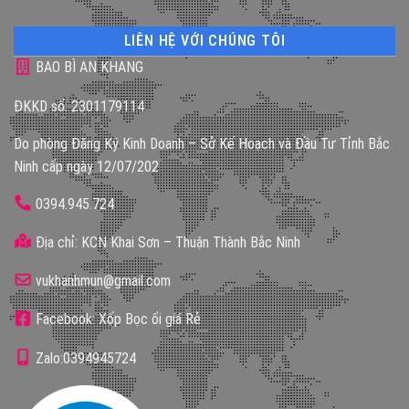
LIÊN HỆ VỚI CHÚNG TÔI
BAO BÌ AN KHANG
ĐKKD số: 2301179114
Do phòng Đăng Ký Kinh Doanh – Sở Kế Hoạch và Đầu Tư Tỉnh Bắc
Ninh cấp ngày 12/07/202
0394.945.724
Địa chỉ: KCN Khai Sơn – Thuận Thành Bắc Ninh
vukhanhmun@gmail.com
Facebook: Xốp Bọc ổi giá Rẻ
Zalo:0394945724