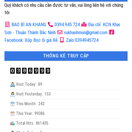
Quý khách có nhu cầu cần được tư vấn, vui lòng liên hệ với chúng
tôi.
BAO BÌ AN KHANG
0394.945.724
Địa chỉ: KCN Khai
Sơn - Thuận Thành Bắc Ninh
vukhanhmun@gmail.com
Facebook: Xốp Bọc ổi giá Rẻ
Zalo:0394945724
THỐNG KÊ TRUY CẬP
Visit Today : 89
Visit Yesterday : 153
This Month : 242
This Year : 99386
Total Hits : 861435