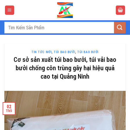
Bỏ
qua
nội
dung
Tìm
kiếm:
TIN TỨC MỚI
,
TÚI BAO BƯỞI
,
TÚI BAO BƯỞI
Cơ sở sản xuất túi bao bưởi, túi vải bao
bưởi chống côn trùng gây hại hiệu quả
cao tại Quảng Ninh
02
Th5