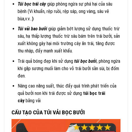
Túi bọc trái cây
giúp phòng ngừa sự phá hại của sâu
bệnh (Vi khuẩn, rệp ruồi, rệp sáp, ong vàng, sâu vẽ
bùa,v.v…
)
Túi vải bao bưởi
giúp giảm bớt lượng sử dụng thuốc trừ
sâu, hạ thấp lượng thuốc trừ sâu bám trên trái bưởi, sản
xuất không gây hại môi trường cây ăn trái, tăng được
thu nhập, đẩy mạnh xuất khẩu.
Trái quả bóng đẹp khi sử dụng
túi bọc bưởi
, phòng ngừa
khi gặp sương muối làm cho vỏ trái bưởi sần sùi, bị đốm
đen.
Nâng cao năng suất, thúc đẩy quá trình phát triển của
quả bưởi non khi trái được sử dụng
túi bọc trái
cây
bằng vải
CẤU TẠO CỦA TÚI VẢI BỌC BƯỞI