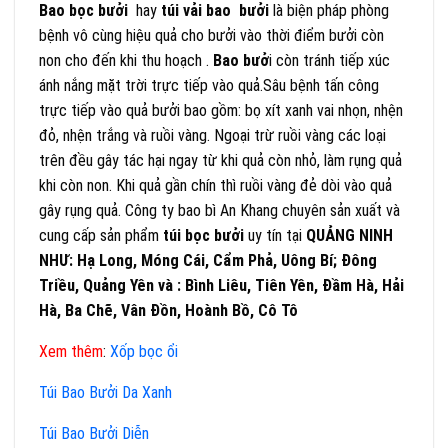
Bao bọc bưởi
hay
túi vải
bao bưởi
là biện pháp phòng
bệnh vô cùng hiệu quả cho bưởi vào thời điểm bưởi còn
non cho đến khi thu hoạch .
Bao bưở
i còn tránh tiếp xúc
ánh nắng mặt trời trực tiếp vào quả.Sâu bệnh tấn công
trực tiếp vào quả bưởi bao gồm: bọ xít xanh vai nhọn, nhện
đỏ, nhện trắng và ruồi vàng. Ngoại trừ ruồi vàng các loại
trên đều gây tác hại ngay từ khi quả còn nhỏ, làm rụng quả
khi còn non. Khi quả gần chín thì ruồi vàng đẻ dòi vào quả
gây rụng quả. Công ty bao bì An Khang chuyên sản xuất và
cung cấp sản phẩm
túi bọc bưởi
uy tín tại
QUẢNG NINH
NHƯ: Hạ Long, Móng Cái, Cẩm Phả, Uông Bí; Đông
Triều, Quảng Yên và : Bình Liêu, Tiên Yên, Đầm Hà, Hải
Hà, Ba Chẽ, Vân Đồn, Hoành Bồ, Cô Tô
Xem thêm
:
Xốp bọc ổi
Túi Bao Bưởi Da Xanh
Túi Bao Bưởi Diễn